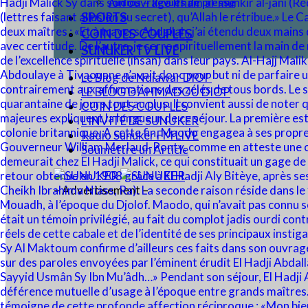
Audios – Revues de presse
SPORTS
COIN DES COUPLES
SUNUKER TV LIVE
Le Blog de Ndiawar DIOP
LE BLOG D’AHMADOU DIOP
COIN DES COUPLES
L’INVITÉ DE SUNUKER
Radio Sunuker FM LIVE
Soumettre un Article
– Advertisement –