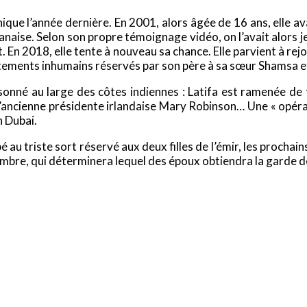
que l’année dernière. En 2001, alors âgée de 16 ans, elle avai
anaise. Selon son propre témoignage vidéo, on l’avait alors j
 En 2018, elle tente à nouveau sa chance. Elle parvient à rejo
raitements inhumains réservés par son père à sa sœur Shamsa e
isonné au large des côtes indiennes : Latifa est ramenée de 
l’ancienne présidente irlandaise Mary Robinson… Une « opé
n Dubai.
é au triste sort réservé aux deux filles de l’émir, les prochai
embre, qui déterminera lequel des époux obtiendra la garde d