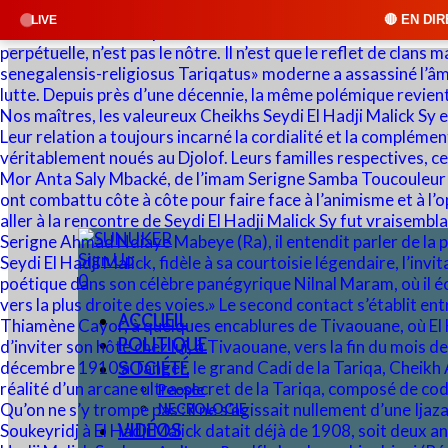
🔴 EN DIRECT : SUNUKER FM • 
LIVE
Sign Up
0
ACCUEIL
POLITIQUE
SOCIÉTÉ
People
NECROLOGIE
VIDÉOS