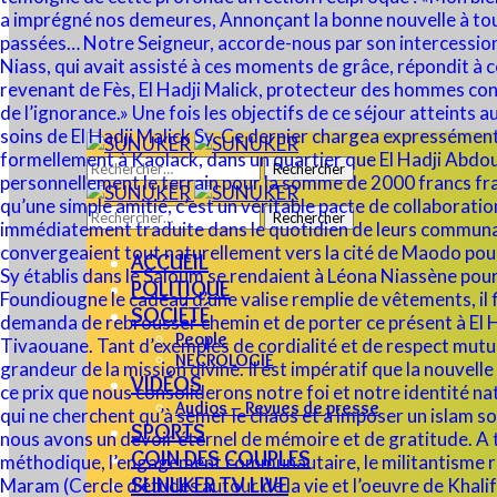
Rechercher :
Rechercher :
ACCUEIL
POLITIQUE
SOCIÉTÉ
People
NECROLOGIE
VIDÉOS
Audios – Revues de presse
SPORTS
COIN DES COUPLES
SUNUKER TV LIVE