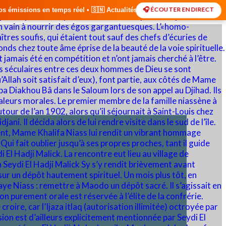
🎧 ÉCOUTER EN DIRECT
 • 🇸🇳 Actualités du Sénégal • 🌍 Actualités Internationales • 🎙️ Dé