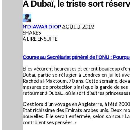
A Dubaï, le triste sort rése
POSTED
N'DIAWAR DIOP
AOÛT 3, 2019
BY
SHARES
À LIRE ENSUITE
Course au Secrétariat général de l’ONU : Pourquo
Elles vécurent heureuses et eurent beaucoup d’enf
Dubaï, partie se réfugier à Londres en juillet a
Rached al-Maktoum, 70 ans. Cette semaine, devant 
mesures de protection ainsi que la garde de ses 
retourner à Dubaï… où le sort d’autres princesses 
C’est lors d’un voyage en Angleterre, à l’été 2000,
Etat richissime des Emirats arabes unis. Deux moi
nouvelles. Elle serait enfermée, selon sa sœur La
contrôlent ses pensées. »