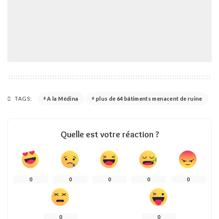
TAGS:
A la Médina
plus de 64 bâtiments menacent de ruine
Quelle est votre réaction ?
0
0
0
0
0
0
0