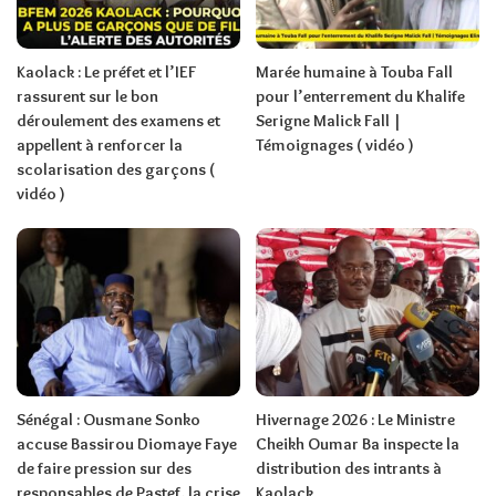
Kaolack : Le préfet et l’IEF
Marée humaine à Touba Fall
rassurent sur le bon
pour l’enterrement du Khalife
déroulement des examens et
Serigne Malick Fall |
appellent à renforcer la
Témoignages ( vidéo )
scolarisation des garçons (
vidéo )
Sénégal : Ousmane Sonko
Hivernage 2026 : Le Ministre
accuse Bassirou Diomaye Faye
Cheikh Oumar Ba inspecte la
de faire pression sur des
distribution des intrants à
responsables de Pastef, la crise
Kaolack