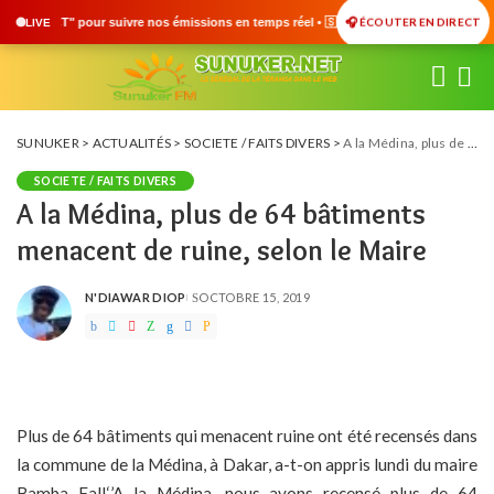
🎧 ÉCOUTER EN DIRECT
ssions en temps réel • 🇸🇳 Actualités du Sénégal • 🌍 Actualités Internationales •
LIVE
SUNUKER
>
ACTUALITÉS
>
SOCIETE / FAITS DIVERS
>
A la Médina, plus de 64 bâtiments menacent de ruine, selon le Maire
SOCIETE / FAITS DIVERS
A la Médina, plus de 64 bâtiments
menacent de ruine, selon le Maire
N'DIAWAR DIOP
OCTOBRE 15, 2019
POSTED
BY
Plus de 64 bâtiments qui menacent ruine ont été recensés dans
la commune de la Médina, à Dakar, a-t-on appris lundi du maire
Bamba Fall.‘’A la Médina, nous avons recensé plus de 64