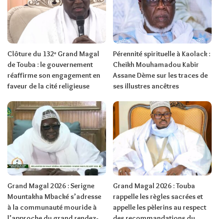
Clôture du 132ᵉ Grand Magal
Pérennité spirituelle à Kaolack :
de Touba : le gouvernement
Cheikh Mouhamadou Kabir
réaffirme son engagement en
Assane Dème sur les traces de
faveur de la cité religieuse
ses illustres ancêtres
Grand Magal 2026 : Serigne
Grand Magal 2026 : Touba
Mountakha Mbacké s’adresse
rappelle les règles sacrées et
à la communauté mouride à
appelle les pèlerins au respect
l’approche du grand rendez-
des recommandations du