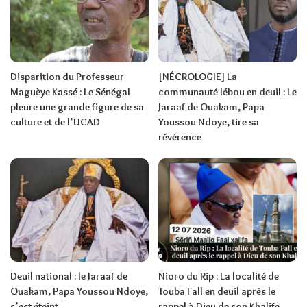
Disparition du Professeur
[NÉCROLOGIE] La
Maguèye Kassé : Le Sénégal
communauté lébou en deuil : Le
pleure une grande figure de sa
Jaraaf de Ouakam, Papa
culture et de l’UCAD
Youssou Ndoye, tire sa
révérence
Deuil national : le Jaraaf de
Nioro du Rip : La localité de
Ouakam, Papa Youssou Ndoye,
Touba Fall en deuil après le
s’est éteint
rappel à Dieu de son Khalife