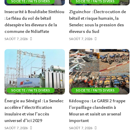
SOCIETE / FAITS DIVERS
SOCIETE / FAITS DIVERS
Insecurité à Bouldiabe Sinthiou
Ziguinchor : Électrocution de
: Le fléau du vol de bétail
bétail et risque humain, la
désespère les éleveurs de la
Senelec sous la pression des
commune de Ndiaffate
éleveurs du Sud
AOÛT 7, 2026
AOÛT 7, 2026
SOCIETE / FAITS DIVERS
SOCIETE / FAITS DIVERS
Énergie au Sénégal : La Senelec
Kédougou : Le GARSI 2 frappe
accélère l’électrification
l’orpaillage clandestin à
insulaire et vise l’accès
Mouran et saisit un arsenal
universel d’ici 2029
important
AOÛT 7, 2026
AOÛT 7, 2026