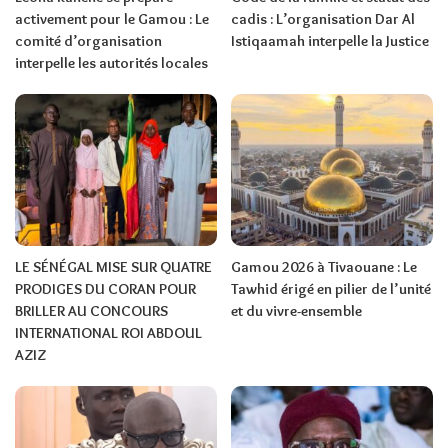
activement pour le Gamou : Le
cadis : L’organisation Dar Al
comité d’organisation
Istiqaamah interpelle la Justice
interpelle les autorités locales
LE SÉNÉGAL MISE SUR QUATRE
Gamou 2026 à Tivaouane : Le
PRODIGES DU CORAN POUR
Tawhid érigé en pilier de l’unité
BRILLER AU CONCOURS
et du vivre-ensemble
INTERNATIONAL ROI ABDOUL
AZIZ