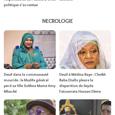
politique s’accentue
NECROLOGIE
Deuil dans la communauté
Deuil à Médina Baye : Cheikh
mouride : le khalife général
Baba Diallo pleure la
perd sa fille Sokhna Mame Amy
disparition de Seyda
Mbacké
Fatoumata Hassan Dème