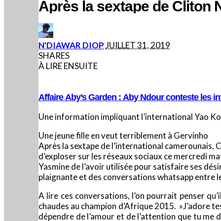
Après la sextape de Cliton 
POSTED
N'DIAWAR DIOP
JUILLET 31, 2019
BY
SHARES
À LIRE ENSUITE
Affaire Aby’s Garden : Aby Ndour conteste les inf
Une information impliquant l’international Yao Kou
Une jeune fille en veut terriblement à Gervinho
Après la sextape de l’international camerounais, Cl
d’exploser sur les réseaux sociaux ce mercredi mat
Yasmine de l’avoir utilisée pour satisfaire ses dés
plaignante et des conversations whatsapp entre le f
A lire ces conversations, l’on pourrait penser qu’
chaudes au champion d’Afrique 2015. »J’adore tes vi
dépendre de l’amour et de l’attention que tu me d