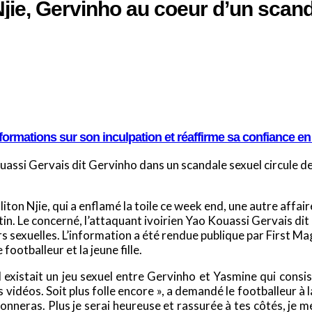
Njie, Gervinho au coeur d’un scan
ormations sur son inculpation et réaffirme sa confiance en 
assi Gervais dit Gervinho dans un scandale sexuel circule dep
iton Njie, qui a enflamé la toile ce week end, une autre affair
in. Le concerné, l’attaquant ivoirien Yao Kouassi Gervais dit 
irs sexuelles. L’information a été rendue publique par First M
ootballeur et la jeune fille.
il existait un jeu sexuel entre Gervinho et Yasmine qui consis
déos. Soit plus folle encore », a demandé le footballeur à la
onneras. Plus je serai heureuse et rassurée à tes côtés, je m