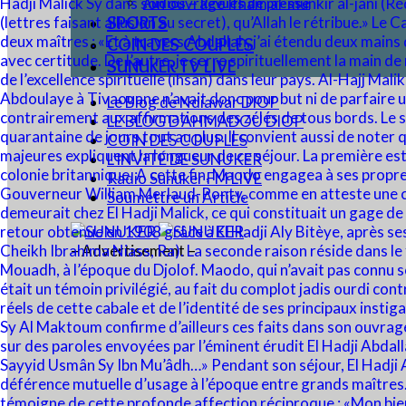
Audios – Revues de presse
SPORTS
COIN DES COUPLES
SUNUKER TV LIVE
Le Blog de Ndiawar DIOP
LE BLOG D’AHMADOU DIOP
COIN DES COUPLES
L’INVITÉ DE SUNUKER
Radio Sunuker FM LIVE
Soumettre un Article
– Advertisement –