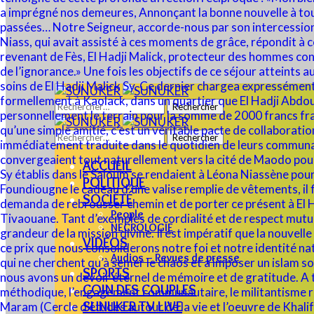
Rechercher :
Rechercher :
ACCUEIL
POLITIQUE
SOCIÉTÉ
People
NECROLOGIE
VIDÉOS
Audios – Revues de presse
SPORTS
COIN DES COUPLES
SUNUKER TV LIVE