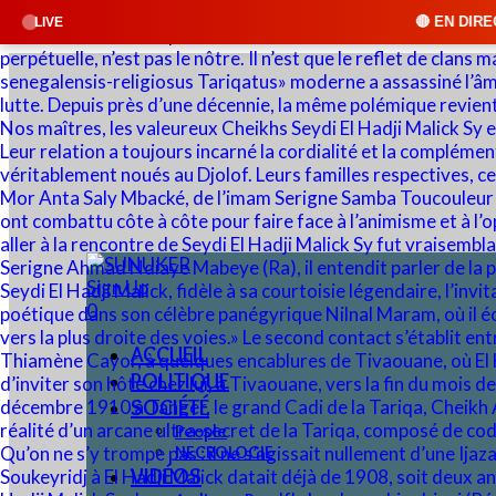
🔴 EN DIRECT : SUNUKER FM • Cl
LIVE
Sign Up
0
ACCUEIL
POLITIQUE
SOCIÉTÉ
People
NECROLOGIE
VIDÉOS