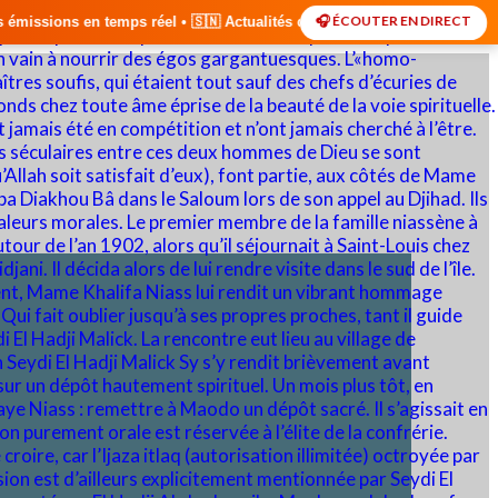
🎧 ÉCOUTER EN DIRECT
• 🇸🇳 Actualités du Sénégal • 🌍 Actualités Internationales • 🎙️ Déba