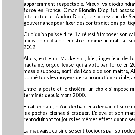
apparemment respectable. Mieux, valdiodio ndiaye,
force en France. Omar Blondin Diop fut assassin
intellectuelle. Abdou Diouf, le successeur de 
gouvernance pour fixer des contradictions politiqu
Quoiqu’on puisse dire, il a réussi à imposer son ca
ministre qu’il a défenestré comme un malfrat suit
2012.
Alors, entre un Macky sall, hier, ingénieur de f
hautaine, orgueilleuse, qui a voté par force en 
messie supposé, sorti de l’école de son maître, Ab
donné tous les moyens de sa promotion sociale, avo
Entre la peste et le choléra, un choix s’impose mal
terminés depuis mars 2000.
En attendant, qu’on déchantera demain et sûremen
les poches pleines à craquer. L’élève et son mai
reproduiront toujours les mêmes effets quand ser
La mauvaise cuisine se sent toujours par son odeur