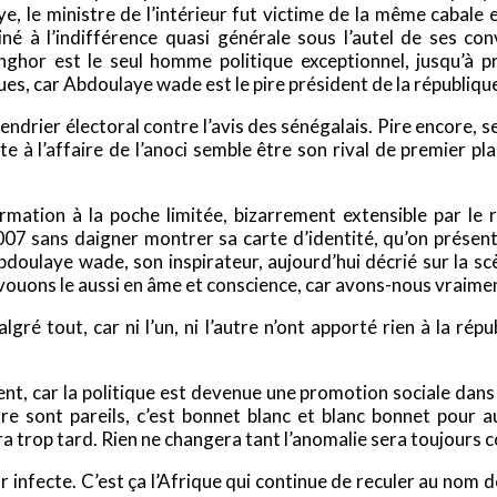
 le ministre de l’intérieur fut victime de la même cabale et 
é à l’indifférence quasi générale sous l’autel de ses con
Senghor est le seul homme politique exceptionnel, jusqu’à
es, car Abdoulaye wade est le pire président de la république 
lendrier électoral contre l’avis des sénégalais. Pire encore,
e à l’affaire de l’anoci semble être son rival de premier pl
ormation à la poche limitée, bizarrement extensible par le r
2007 sans daigner montrer sa carte d’identité, qu’on présent
doulaye wade, son inspirateur, aujourd’hui décrié sur la scèn
uons le aussi en âme et conscience, car avons-nous vraiment le
gré tout, car ni l’un, ni l’autre n’ont apporté rien à la répu
t, car la politique est devenue une promotion sociale dans 
tre sont pareils, c’est bonnet blanc et blanc bonnet pour 
a trop tard. Rien ne changera tant l’anomalie sera toujours
 infecte. C’est ça l’Afrique qui continue de reculer au nom d