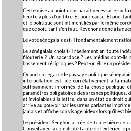
Cette mise au point nous paraît nécessaire sur la 
heurte à plus d’un titre. Et pour cause. Et pourt
et le politique sont intiment liés par le même cor
que ce soit, tant s’en faut. Revenons donc à la que
Le vote sénégalais est-il fondamentalement ration
Le sénégalais choisit-il réellement en toute indé
filouterie ? Un sacerdoce ? Les médias sont-ils d
bassement réciproques ? Peut-on élire un président 
Quand on regarde le paysage politique sénégalais d
interpellation est liée corrélativement à la ma
suffisamment informés de la chose publique et d
paramètres obligatoires des arcanes politiques, de
et inviolables à la lettre, dans un état de droit q
arrive au pouvoir par les urnes parlantes imprime 
jamais et affiche son visage hideux lorsqu’il est b
Le président Senghor a crée de toute pièce ce q
Conseil avec la complicité tacite de l’extérieure p