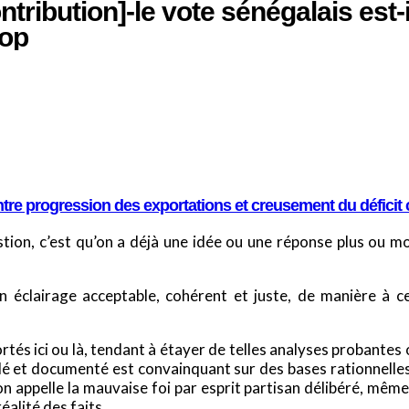
ntribution]-le vote sénégalais est
iop
ntre progression des exportations et creusement du défici
ion, c’est qu’on a déjà une idée ou une réponse plus ou moi
un éclairage acceptable, cohérent et juste, de manière à 
tés ici ou là, tendant à étayer de telles analyses probantes o
lé et documenté est convainquant sur des bases rationnelles, 
on appelle la mauvaise foi par esprit partisan délibéré, même
alité des faits.