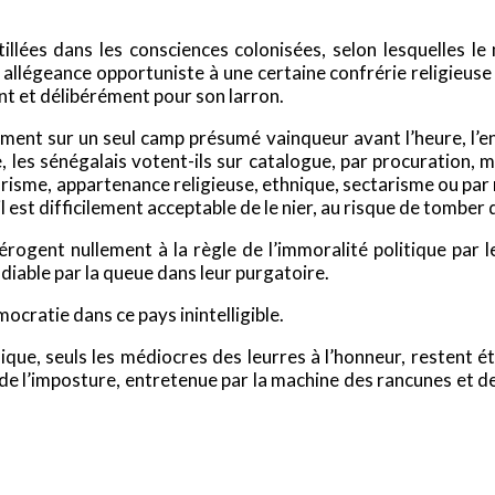
lées dans les consciences colonisées, selon lesquelles le m
 allégeance opportuniste à une certaine confrérie religieuse 
 et délibérément pour son larron.
ment sur un seul camp présumé vainqueur avant l’heure, l’en
re, les sénégalais votent-ils sur catalogue, par procurati
sme, appartenance religieuse, ethnique, sectarisme ou par mé
est difficilement acceptable de le nier, au risque de tomber d
rogent nullement à la règle de l’immoralité politique par l
e diable par la queue dans leur purgatoire.
ocratie dans ce pays inintelligible.
lique, seuls les médiocres des leurres à l’honneur, restent é
de l’imposture, entretenue par la machine des rancunes et de