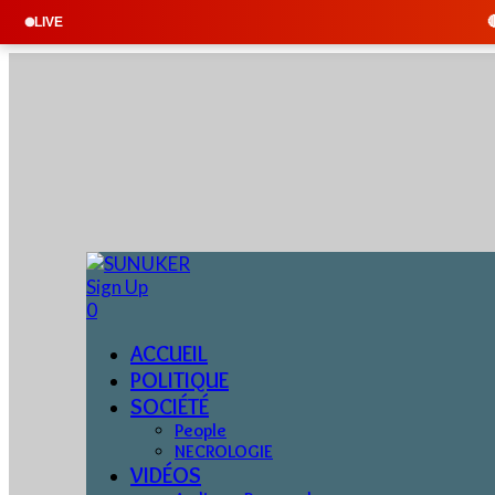
🔴 EN DIRECT : 
LIVE
Sign Up
0
ACCUEIL
POLITIQUE
SOCIÉTÉ
People
NECROLOGIE
VIDÉOS