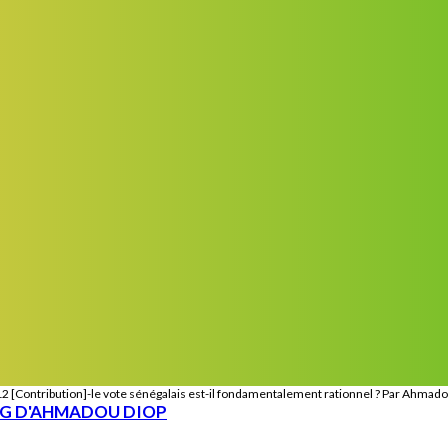
2 [Contribution]-le vote sénégalais est-il fondamentalement rationnel ? Par Ahmad
OG D'AHMADOU DIOP