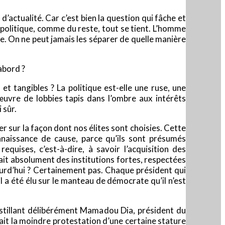
’actualité. Car c’est bien la question qui fâche et
 politique, comme du reste, tout se tient. L’homme
re. On ne peut jamais les séparer de quelle manière
abord ?
et tangibles ? La politique est-elle une ruse, une
l’œuvre de lobbies tapis dans l’ombre aux intérêts
 sûr.
r sur la façon dont nos élites sont choisies. Cette
onnaissance de cause, parce qu’ils sont présumés
quises, c’est-à-dire, à savoir l’acquisition des
rait absolument des institutions fortes, respectées
aujourd’hui ? Certainement pas. Chaque président qui
l a été élu sur le manteau de démocrate qu’il n’est
astillant délibérément Mamadou Dia, président du
y ait la moindre protestation d’une certaine stature