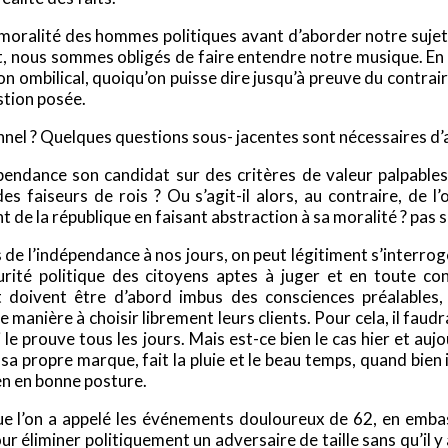
moralité des hommes politiques avant d’aborder notre sujet d
ant, nous sommes obligés de faire entendre notre musique. En
don ombilical, quoiqu’on puisse dire jusqu’à preuve du contrai
stion posée.
nel ? Quelques questions sous- jacentes sont nécessaires d’
pendance son candidat sur des critères de valeur palpables 
es faiseurs de rois ? Ou s’agit-il alors, au contraire, de 
de la république en faisant abstraction à sa moralité ? pas si
e l’indépendance à nos jours, on peut légitiment s’interroge
turité politique des citoyens aptes à juger et en toute c
oivent être d’abord imbus des consciences préalables, re
 manière à choisir librement leurs clients. Pour cela, il faud
ui le prouve tous les jours. Mais est-ce bien le cas hier et 
sa propre marque, fait la pluie et le beau temps, quand bien i
ien en bonne posture.
ue l’on a appelé les événements douloureux de 62, en emb
our éliminer politiquement un adversaire de taille sans qu’il 