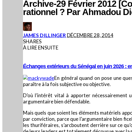
Archive-29 Février 2012 [Co
rationnel ? Par Ahmadou D
POSTED
JAMES DILLINGER
DÉCEMBRE 28, 2014
BY
SHARES
À LIRE ENSUITE
Échanges extérieurs du Sénégal en juin 2026 : e
En général quand on pose une quest
paraître à la fois subjective ou objective.
D’où l’intérêt vital à apporter nécessairement 
argumentaire bien défendable.
Mais quels que soient les éléments matériels appor
par conviction, parce que l’argumentaire bien fice
les thuriféraires, s’arcboutent derrière sur ce qu’
de leurs leaders est totalement décousue avec la ré