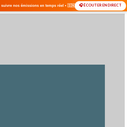
🎧 ÉCOUTER EN DIRECT
 en temps réel • 🇸🇳 Actualités du Sénégal • 🌍 Actualités Internation