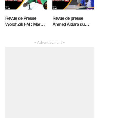
Revue de Presse
Revue de presse
Wolof Zik FM : Mardi
Ahmed Aïdara du
04 Aout 2026 avec
Mardi 04 Août 2026
Mantoulaye Thioub
Ndoye
– Advertisement –