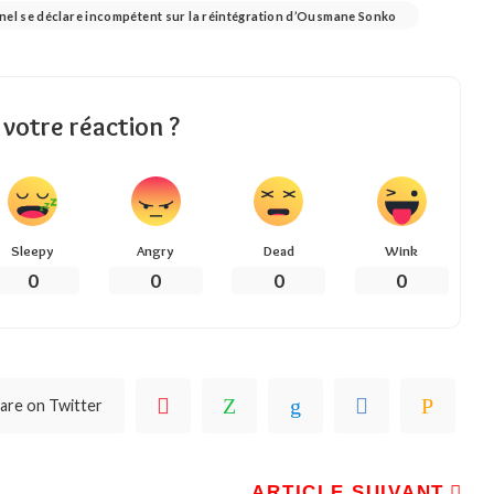
nnel se déclare incompétent sur la réintégration d’Ousmane Sonko
 votre réaction ?
Sleepy
Angry
Dead
Wink
0
0
0
0
are on Twitter
ARTICLE SUIVANT