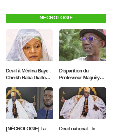
Oumar Ba inspecte la
planétaire, enflamme
distribution des
l’émission Kawral
intrants à Kaolack
Fulbe sur Radio
NECROLOGIE
Sunuker FM [ VIDEO ]
Deuil à Médina Baye :
Disparition du
Cheikh Baba Diallo
Professeur Maguèye
pleure la disparition
Kassé : Le Sénégal
de Seyda Fatoumata
pleure une grande
Hassan Dème
figure de sa culture et
de l’UCAD
[NÉCROLOGIE] La
Deuil national : le