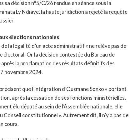
s sa décision n°5/C/26 rendue en séance sous la
inata Ly Ndiaye, la haute juridiction a rejeté la requête
ossier.
ux élections nationales
 de la légalité d’un acte administratif « ne relève pas de
 électoral. Or la décision contestée du Bureau de
 après la proclamation des résultats définitifs des
 17 novembre 2024.
 précisent que l’intégration d’Ousmane Sonko « portant
tion, après la cessation de ses fonctions ministérielles,
nt élu député au sein de l’Assemblée nationale, elle
Conseil constitutionnel ». Autrement dit, il n’y a pas de
en cours.