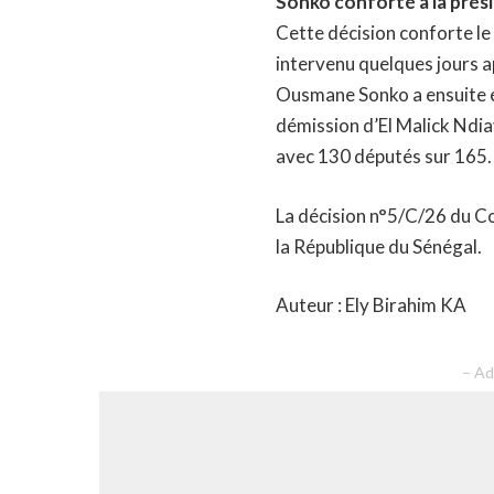
Sonko conforté à la prés
Cette décision conforte le
intervenu quelques jours a
Ousmane Sonko a ensuite ét
démission d’El Malick Ndiay
avec 130 députés sur 165.
La décision n°5/C/26 du Con
la République du Sénégal.
Auteur : Ely Birahim KA
– Ad