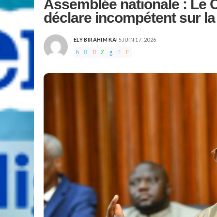
Assemblée nationale : Le C
déclare incompétent sur l
Sonko
ELY BIRAHIM KA
JUIN 17, 2026
POSTED
BY