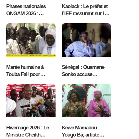
Phases nationales
Kaolack : Le préfet et
ONGAM 2026 :
l’IEF rassurent sur le
Kaolack face au grand
bon déroulement des
défi logistique (CRD)
examens et appellent
à renforcer la
scolarisation des
garçons ( vidéo )
Marée humaine à
Sénégal : Ousmane
Touba Fall pour
Sonko accuse
l’enterrement du
Bassirou Diomaye
Khalife Serigne Malick
Faye de faire pression
Fall | Témoignages (
sur des responsables
vidéo )
de Pastef, la crise
politique s’accentue
Hivernage 2026 : Le
Kewe Mamadou
Ministre Cheikh
Yougo Ba, artiste