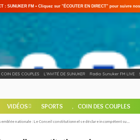
 sur "ÉCOUTER EN DIRECT" pour suivre nos émissions en temps réel • 🇸
COIN DES COUPLES
L’INVITÉ DE SUNUKER
Radio Sunuker FM LIVE
VIDÉOS
SPORTS
COIN DES COUPLES
mblée nationale : Le Conseil constitutionnel se déclare incompétent sur la réintégration d’Ousmane Sonko