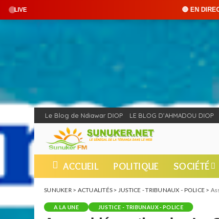
🔴 EN DIRECT : SUNUKER FM • Cliquez
LIVE
Le Blog de Ndiawar DIOP
LE BLOG D’AHMADOU DIOP
ACCUEIL
POLITIQUE
SOCIÉTÉ
SUNUKER
>
ACTUALITÉS
>
JUSTICE - TRIBUNAUX - POLICE
>
Asse
A LA UNE
JUSTICE - TRIBUNAUX - POLICE