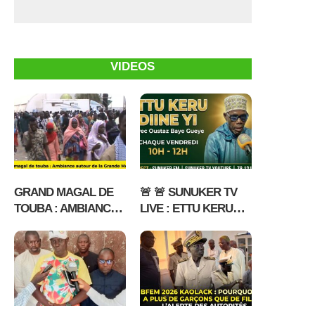
VIDEOS
GRAND MAGAL DE
🚨 🚨 SUNUKER TV
TOUBA : AMBIANCE
LIVE : ETTU KERU
AUTOUR DE LA
DIINE YI DU 17 07
GRANDE MOSQUEE
2026 AVEC OUSTAZ
BAYE GUEYE