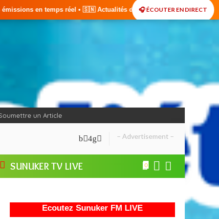
🎧 ÉCOUTER EN DIRECT
 Actualités du Sénégal • 🌍 Actualités Internationales • 🎙️ Débats • 
Soumettre un Article
– Advertisement –
SUNUKER TV LIVE
0
Ecoutez Sunuker FM LIVE