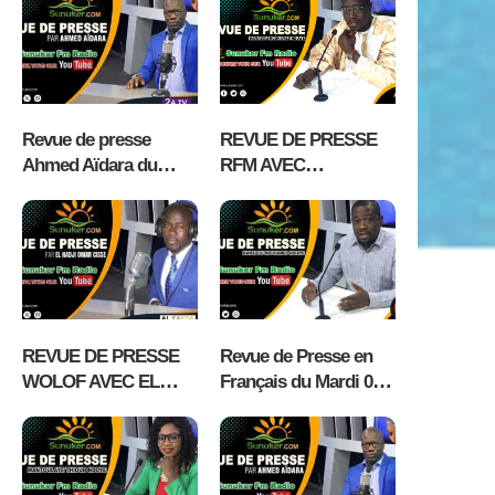
EL HADJI OMAR
avec Mantoulaye
CISSE RADIO
Thioub Ndoye
ALFAYDA FM
KAOLACK
Revue de presse
REVUE DE PRESSE
Ahmed Aïdara du
RFM AVEC
Mercredi 05 Août 2026
MAMADOU
MOUHAMED NDIAYE
– 5 AOÛT 2026
REVUE DE PRESSE
Revue de Presse en
WOLOF AVEC EL
Français du Mardi 04
HADJI OMAR CISSE
Aout 2026 avec
MARDI 04 AOÛT 2026
Fabrice Nguema
RADIO ALFAYDA FM
KAOLACK