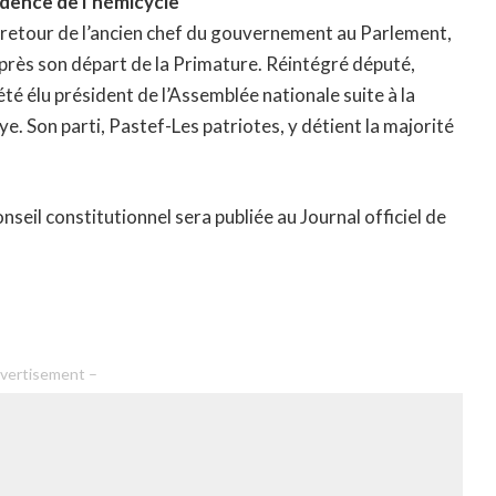
idence de l’hémicycle
 retour de l’ancien chef du gouvernement au Parlement,
près son départ de la Primature. Réintégré député,
é élu président de l’Assemblée nationale suite à la
e. Son parti, Pastef-Les patriotes, y détient la majorité
seil constitutionnel sera publiée au Journal officiel de
vertisement –