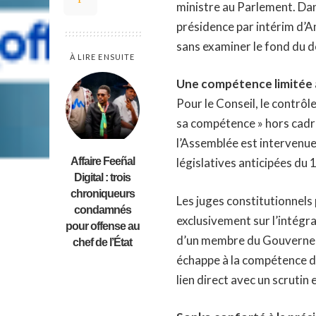
ministre au Parlement. Dan
présidence par intérim d’Am
sans examiner le fond du d
À LIRE ENSUITE
Une compétence limitée a
Pour le Conseil, le contrôle
sa compétence » hors cadre
l’Assemblée est intervenue
Affaire Feeñal
législatives anticipées du
Digital : trois
chroniqueurs
Les juges constitutionnels
condamnés
exclusivement sur l’intégra
pour offense au
d’un membre du Gouverneme
chef de l’État
échappe à la compétence du 
lien direct avec un scrutin 