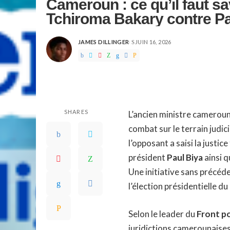
Cameroun : ce qu’il faut sav
Tchiroma Bakary contre Pa
JAMES DILLINGER
JUIN 16, 2026
POSTED
BY
SHARES
L’ancien ministre camerou
combat sur le terrain judic
l’opposant a saisi la justi
président
Paul Biya
ainsi q
Une initiative sans précéde
l’élection présidentielle d
Selon le leader du
Front po
juridictions camerounaises 