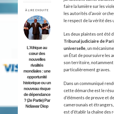
faire la lumière sur les viol
À LIRE ENSUITE
les autorités d’avoir orch
le respect de la vérité des u
Les deux plaintes ont été 
Tribunal judiciaire de Pari
L’Afrique au
universelle
, un mécanisme
cœur des
un État de poursuivre les
nouvelles
son territoire, notamment l
rivalités
particulièrement graves.
mondiales : une
opportunité
historique ou un
Dans un communiqué rendu p
nouveau risque
cette démarche est le résu
de dépendance
d’éléments de preuve et d
? (2e Partie) Par
camerounais et étrangers, ai
Ndiawar Diop
est d’établir la chaîne des