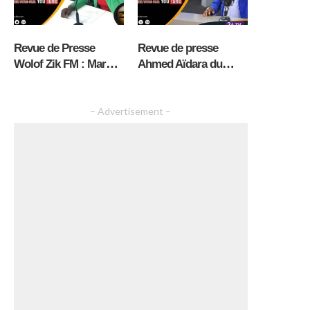
Revue de Presse
Revue de presse
Wolof Zik FM : Mardi
Ahmed Aïdara du
04 Aout 2026 avec
Mardi 04 Août 2026
Mantoulaye Thioub
Ndoye
– Advertisement –