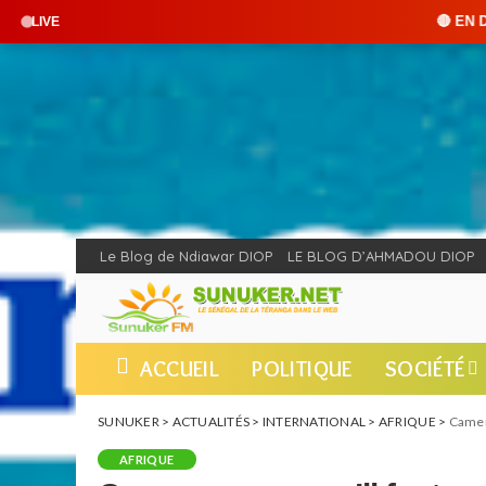
🔴 EN DIRECT : SUNUKER FM •
LIVE
Le Blog de Ndiawar DIOP
LE BLOG D’AHMADOU DIOP
ACCUEIL
POLITIQUE
SOCIÉTÉ
SUNUKER
>
ACTUALITÉS
>
INTERNATIONAL
>
AFRIQUE
>
Camero
AFRIQUE