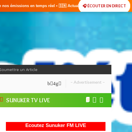
🎧 ÉCOUTER EN DIRECT
el • 🇸🇳 Actualités du Sénégal • 🌍 Actualités Internationales • 🎙️ 
Soumettre un Article
– Advertisement –
SUNUKER TV LIVE
0
Ecoutez Sunuker FM LIVE