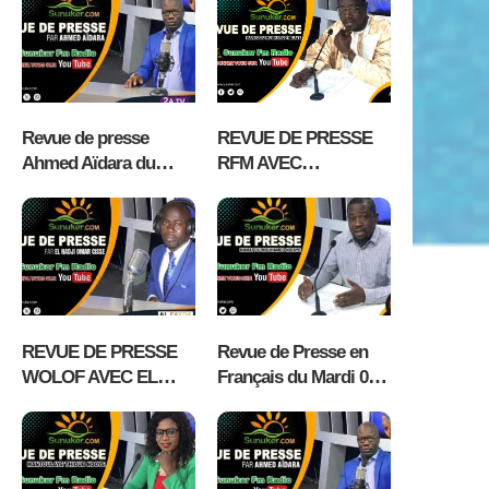
EL HADJI OMAR
avec Mantoulaye
CISSE RADIO
Thioub Ndoye
ALFAYDA FM
KAOLACK
Revue de presse
REVUE DE PRESSE
Ahmed Aïdara du
RFM AVEC
Mercredi 05 Août 2026
MAMADOU
MOUHAMED NDIAYE
– 5 AOÛT 2026
REVUE DE PRESSE
Revue de Presse en
WOLOF AVEC EL
Français du Mardi 04
HADJI OMAR CISSE
Aout 2026 avec
MARDI 04 AOÛT 2026
Fabrice Nguema
RADIO ALFAYDA FM
KAOLACK