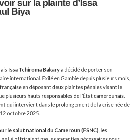
oir sur la plainte d’Issa
ul Biya
nais
Issa Tchiroma Bakary
a décidé de porter son
iaire international. Exilé en Gambie depuis plusieurs mois,
ce française en déposant deux plaintes pénales visant le
ue plusieurs hauts responsables de l’État camerounais.
nt qui intervient dans le prolongement de la crise née de
u 12 octobre 2025.
ur le salut national du Cameroun (FSNC)
, les
ne lui offriraient pas les garanties nécessaires pour