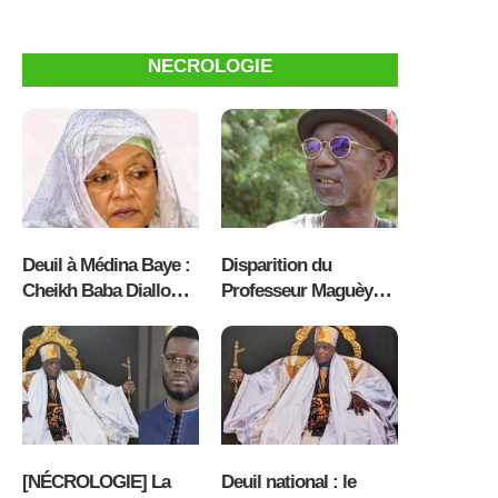
Oumar Ba inspecte la
planétaire, enflamme
distribution des
l’émission Kawral
intrants à Kaolack
Fulbe sur Radio
NECROLOGIE
Sunuker FM [ VIDEO ]
Deuil à Médina Baye :
Disparition du
Cheikh Baba Diallo
Professeur Maguèye
pleure la disparition
Kassé : Le Sénégal
de Seyda Fatoumata
pleure une grande
Hassan Dème
figure de sa culture et
de l’UCAD
[NÉCROLOGIE] La
Deuil national : le