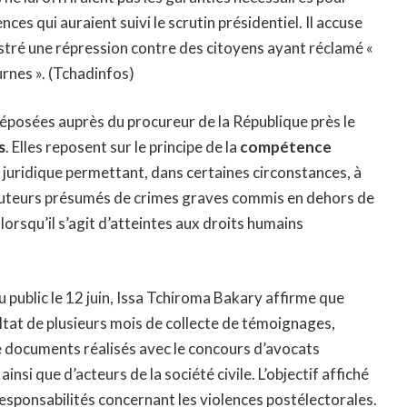
ences qui auraient suivi le scrutin présidentiel. Il accuse
estré une répression contre des citoyens ayant réclamé «
rnes ». (
Tchadinfos
)
déposées auprès du procureur de la République près le
s
. Elles reposent sur le principe de la
compétence
 juridique permettant, dans certaines circonstances, à
 auteurs présumés de crimes graves commis en dehors de
orsqu’il s’agit d’atteintes aux droits humains
ublic le 12 juin, Issa Tchiroma Bakary affirme que
ltat de plusieurs mois de collecte de témoignages,
e documents réalisés avec le concours d’avocats
nsi que d’acteurs de la société civile. L’objectif affiché
 responsabilités concernant les violences postélectorales.