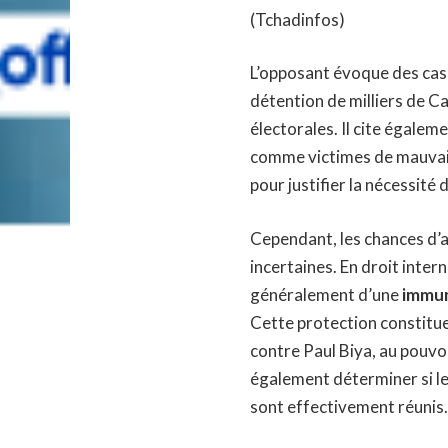
(
Tchadinfos
)
L’opposant évoque des cas 
détention de milliers de 
électorales. Il cite égalem
comme victimes de mauvai
pour justifier la nécessité 
Cependant, les chances d’
incertaines. En droit intern
généralement d’une
immun
Cette protection constitue
contre Paul Biya, au pouvo
également déterminer si le
sont effectivement réunis.