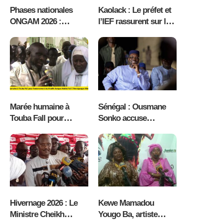
Phases nationales
Kaolack : Le préfet et
ONGAM 2026 :
l’IEF rassurent sur le
Kaolack face au grand
bon déroulement des
défi logistique (CRD)
examens et appellent
à renforcer la
scolarisation des
garçons ( vidéo )
Marée humaine à
Sénégal : Ousmane
Touba Fall pour
Sonko accuse
l’enterrement du
Bassirou Diomaye
Khalife Serigne Malick
Faye de faire pression
Fall | Témoignages (
sur des responsables
vidéo )
de Pastef, la crise
politique s’accentue
Hivernage 2026 : Le
Kewe Mamadou
Ministre Cheikh
Yougo Ba, artiste