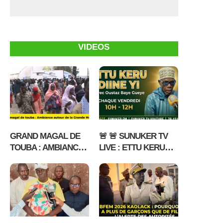
VIDEOS
GRAND MAGAL DE
🚨 🚨 SUNUKER TV
TOUBA : AMBIANCE
LIVE : ETTU KERU
AUTOUR DE LA
DIINE YI DU 17 07
GRANDE MOSQUEE
2026 AVEC OUSTAZ
BAYE GUEYE