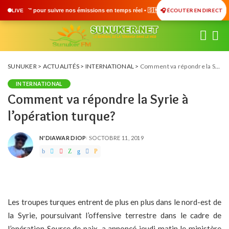
🎧 ÉCOUTER EN DIRECT
issions en temps réel • 🇸🇳 Actualités du Sénégal • 🌍 Actualités Internationales 
LIVE
SUNUKER
>
ACTUALITÉS
>
INTERNATIONAL
>
Comment va répondre la Syrie à l’opération turque?
INTERNATIONAL
Comment va répondre la Syrie à
l’opération turque?
N'DIAWAR DIOP
OCTOBRE 11, 2019
POSTED
BY
Les troupes turques entrent de plus en plus dans le nord-est de
la Syrie, poursuivant l’offensive terrestre dans le cadre de
l’opération Source de paix, a annoncé jeudi matin le ministère