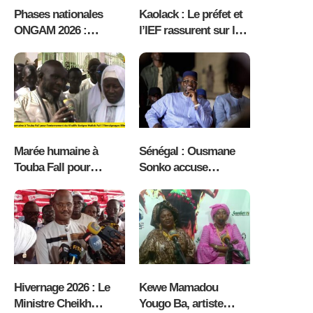
Phases nationales
Kaolack : Le préfet et
ONGAM 2026 :
l’IEF rassurent sur le
Kaolack face au grand
bon déroulement des
défi logistique (CRD)
examens et appellent
à renforcer la
scolarisation des
garçons ( vidéo )
Marée humaine à
Sénégal : Ousmane
Touba Fall pour
Sonko accuse
l’enterrement du
Bassirou Diomaye
Khalife Serigne Malick
Faye de faire pression
Fall | Témoignages (
sur des responsables
vidéo )
de Pastef, la crise
politique s’accentue
Hivernage 2026 : Le
Kewe Mamadou
Ministre Cheikh
Yougo Ba, artiste