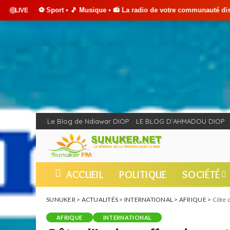
 • 🎵 Musique • 📻 La radio de votre communauté disponible 24h/24 et 7
LIVE
Le Blog de Ndiawar DIOP
LE BLOG D’AHMADOU DIOP
ACCUEIL
POLITIQUE
SOCIÉTÉ
SUNUKER
>
ACTUALITÉS
>
INTERNATIONAL
>
AFRIQUE
>
Côte d
AFRIQUE
INTERNATIONAL