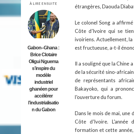
À LIRE ENSUITE
étrangères, Daouda Diabaté
Le colonel Song a affirmé
Côte d’Ivoire qui se ti
ivoiriens. Actuellement, la
est fructueuse, a-t-il énon
Gabon–Ghana :
Brice Clotaire
Oligui Nguema
Il a souligné que la Chine a
s’inspire du
de la sécurité sino-africai
modèle
de représentants africa
industriel
Bakayoko, qui a prononc
ghanéen pour
accélérer
l’ouverture du forum.
l’industrialisatio
n du Gabon
Dans le mois de mai, une 
Côte d’Ivoire. L’année d
formation et cette année, 