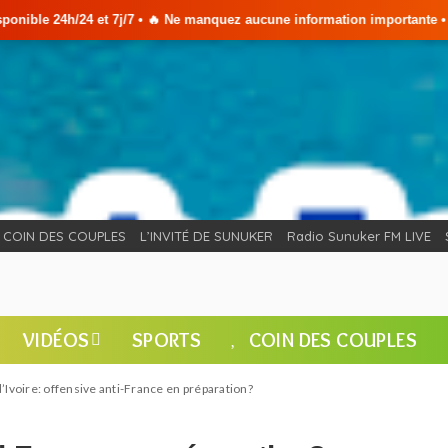
j/7 • 🔥 Ne manquez aucune information importante •
COIN DES COUPLES
L’INVITÉ DE SUNUKER
Radio Sunuker FM LIVE
VIDÉOS
SPORTS
COIN DES COUPLES
’Ivoire: offensive anti-France en préparation?