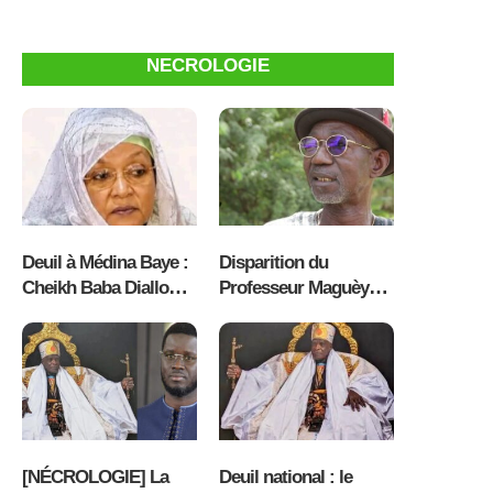
Oumar Ba inspecte la
planétaire, enflamme
distribution des
l’émission Kawral
intrants à Kaolack
Fulbe sur Radio
NECROLOGIE
Sunuker FM [ VIDEO ]
Deuil à Médina Baye :
Disparition du
Cheikh Baba Diallo
Professeur Maguèye
pleure la disparition
Kassé : Le Sénégal
de Seyda Fatoumata
pleure une grande
Hassan Dème
figure de sa culture et
de l’UCAD
[NÉCROLOGIE] La
Deuil national : le