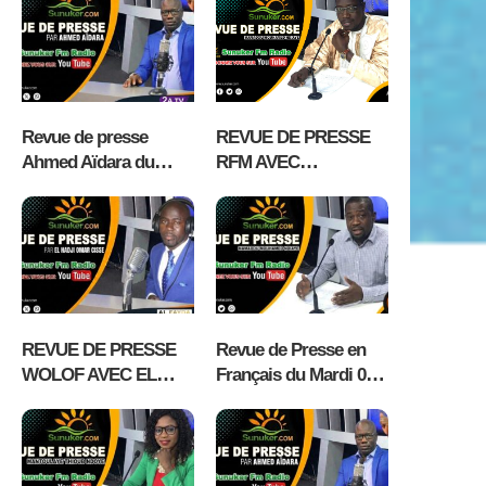
EL HADJI OMAR
avec Mantoulaye
CISSE RADIO
Thioub Ndoye
ALFAYDA FM
KAOLACK
Revue de presse
REVUE DE PRESSE
Ahmed Aïdara du
RFM AVEC
Mercredi 05 Août 2026
MAMADOU
MOUHAMED NDIAYE
– 5 AOÛT 2026
REVUE DE PRESSE
Revue de Presse en
WOLOF AVEC EL
Français du Mardi 04
HADJI OMAR CISSE
Aout 2026 avec
MARDI 04 AOÛT 2026
Fabrice Nguema
RADIO ALFAYDA FM
KAOLACK