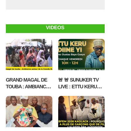
VIDEOS
GRAND MAGAL DE
🚨 🚨 SUNUKER TV
TOUBA : AMBIANCE
LIVE : ETTU KERU
AUTOUR DE LA
DIINE YI DU 17 07
GRANDE MOSQUEE
2026 AVEC OUSTAZ
BAYE GUEYE