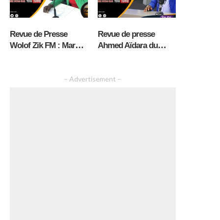
Revue de Presse
Revue de presse
Wolof Zik FM : Mardi
Ahmed Aïdara du
04 Aout 2026 avec
Mardi 04 Août 2026
Mantoulaye Thioub
Ndoye
– Advertisement –