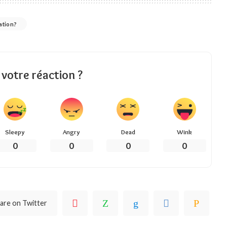
ration?
 votre réaction ?
Sleepy
Angry
Dead
Wink
0
0
0
0
are on Twitter