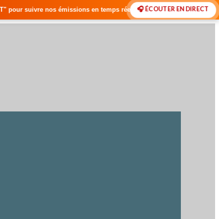
🎧 ÉCOUTER EN DIRECT
ons en temps réel • 🇸🇳 Actualités du Sénégal • 🌍 Actualités Interna