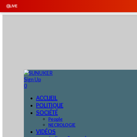
🔴 EN DIREC
LIVE
Sign Up
0
ACCUEIL
POLITIQUE
SOCIÉTÉ
People
NECROLOGIE
VIDÉOS