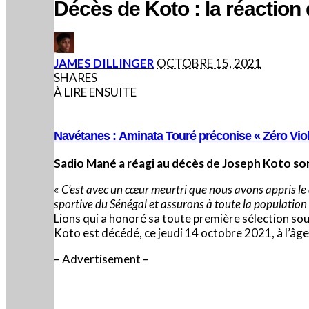
Décès de Koto : la réaction
POSTED
JAMES DILLINGER
OCTOBRE 15, 2021
BY
SHARES
À LIRE ENSUITE
Navétanes : Aminata Touré préconise « Zéro Viol
Sadio Mané a réagi au décès de Joseph Koto so
«
C’est avec un cœur meurtri que nous avons appris le
sportive du Sénégal et assurons à toute la population
Lions qui a honoré sa toute première sélection sou
Koto est décédé, ce jeudi 14 octobre 2021, à l’âge 
– Advertisement –