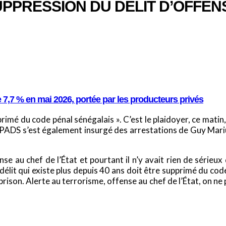
PPRESSION DU DÉLIT D’OFFENS
e 7,7 % en mai 2026, portée par les producteurs privés
upprimé du code pénal sénégalais ». C’est le plaidoyer, ce m
f-PADS s’est également insurgé des arrestations de Guy Mar
ense au chef de l’État et pourtant il n’y avait rien de série
délit qui existe plus depuis 40 ans doit être supprimé du cod
son. Alerte au terrorisme, offense au chef de l’État, on ne 