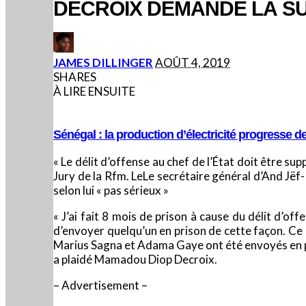
DECROIX DEMANDE LA SU
POSTED
JAMES DILLINGER
AOÛT 4, 2019
BY
SHARES
À LIRE ENSUITE
Sénégal : la production d’électricité progresse d
« Le délit d’offense au chef de l’État doit être s
Jury de la Rfm. LeLe secrétaire général d’And Jë
selon lui « pas sérieux »
« J’ai fait 8 mois de prison à cause du délit d’off
d’envoyer quelqu’un en prison de cette façon. Ce 
Marius Sagna et Adama Gaye ont été envoyés en pri
a plaidé Mamadou Diop Decroix.
– Advertisement –