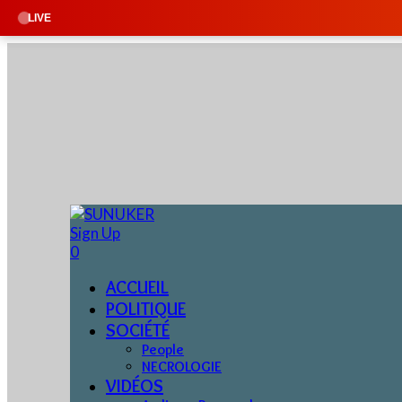
🔴 EN DIRECT
LIVE
Sign Up
0
ACCUEIL
POLITIQUE
SOCIÉTÉ
People
NECROLOGIE
VIDÉOS