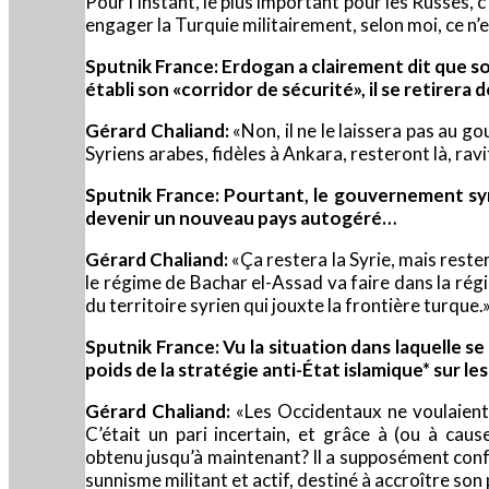
Pour l’instant, le plus important pour les Russes, c
engager la Turquie militairement, selon moi, ce n’e
Sputnik France: Erdogan a clairement dit que so
établi son «corridor de sécurité», il se retirera
Gérard Chaliand:
«Non, il ne le laissera pas au go
Syriens arabes, fidèles à Ankara, resteront là, ravi
Sputnik France: Pourtant, le gouvernement syrie
devenir un nouveau pays autogéré…
Gérard Chaliand:
«Ça restera la Syrie, mais rester
le régime de Bachar el-Assad va faire dans la région
du territoire syrien qui jouxte la frontière turque.
Sputnik France: Vu la situation dans laquelle s
poids de la stratégie anti-État islamique* sur le
Gérard Chaliand:
«Les Occidentaux ne voulaient 
C’était un pari incertain, et grâce à (ou à cau
obtenu jusqu’à maintenant? Il a supposément confor
sunnisme militant et actif, destiné à accroître son