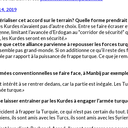
14, 2019
aliser cet accord sur le terrain? Quelle forme prendrait 
es Kurdes n’avaient pas d’autre choix. Entre se faire écraser et s
ienne, limitant l’avancée d’Erdogan au “corridor de sécurité” qu
, les Kurdes seront en sécurité.»
e que cette alliance parvienne à repousser les forces turq
semble pas grand-monde. Si on additionne ce qu’il reste des f
ble par rapport à la puissance de frappe turque. Ce que je re
armées conventionnelles se faire face, à Manbij par exempl
t intérêt à se rentrer dedans, car la partie est inégale. Les T
rmée turque.»
se laisser entraîner par les Kurdes à engager l’armée turq
cident à frapper la Turquie, ce qui n’est pas certain du tout.
iens, ils sont amis avec les Turcs, ils sont amis avec les Syri