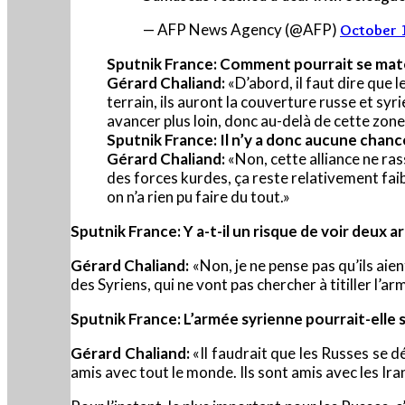
— AFP News Agency (@AFP)
October 
Sputnik France: Comment pourrait se matéri
Gérard Chaliand:
«D’abord, il faut dire que l
terrain, ils auront la couverture russe et syr
avancer plus loin, donc au-delà de cette zone
Sputnik France: Il n’y a donc aucune chanc
Gérard Chaliand:
«Non, cette alliance ne ras
des forces kurdes, ça reste relativement fai
on n’a rien pu faire du tout.»
Sputnik France: Y a-t-il un risque de voir deux 
Gérard Chaliand:
«Non, je ne pense pas qu’ils aien
des Syriens, qui ne vont pas chercher à titiller l’a
Sputnik France: L’armée syrienne pourrait-elle 
Gérard Chaliand:
«Il faudrait que les Russes se dé
amis avec tout le monde. Ils sont amis avec les Iran