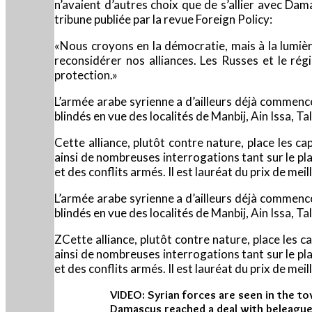
n’avaient d’autres choix que de s’allier avec D
tribune publiée par la revue Foreign Policy:
«Nous croyons en la démocratie, mais à la lumièr
reconsidérer nos alliances. Les Russes et le ré
protection.»
L’armée arabe syrienne a d’ailleurs déjà commenc
blindés en vue des localités de Manbij, Ain Issa, Ta
Cette alliance, plutôt contre nature, place les c
ainsi de nombreuses interrogations tant sur le pla
et des conflits armés. Il est lauréat du prix de me
L’armée arabe syrienne a d’ailleurs déjà commenc
blindés en vue des localités de Manbij, Ain Issa, Ta
ZCette alliance, plutôt contre nature, place les 
ainsi de nombreuses interrogations tant sur le pla
et des conflits armés. Il est lauréat du prix de me
VIDEO: Syrian forces are seen in the t
Damascus reached a deal with beleague