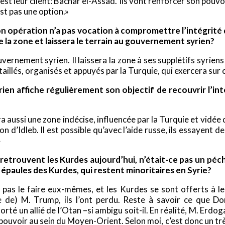
’est leur client: Bachar el-Assad. Ils vont renforcer son pouvo
st pas une option.»
n opération n’a pas vocation à compromettre l’intégrité 
 de la zone et laissera le terrain au gouvernement syrien?
uvernement syrien. Il laissera la zone à ses supplétifs syrien
taillés, organisés et appuyés par la Turquie, qui exercera sur
n affiche régulièrement son objectif de recouvrir l’inté
a aussi une zone indécise, influencée par la Turquie et vidée 
 d’Idleb. Il est possible qu’avec l’aide russe, ils essayent d
»
e retrouvent les Kurdes aujourd’hui, n’était-ce pas un péch
s épaules des Kurdes, qui restent minoritaires en Syrie?
pas le faire eux-mêmes, et les Kurdes se sont offerts à le
se de) M. Trump, ils l’ont perdu. Reste à savoir ce que Do
té un allié de l’Otan –si ambigu soit-il. En réalité, M. Erd
 pouvoir au sein du Moyen-Orient. Selon moi, c’est donc un trè