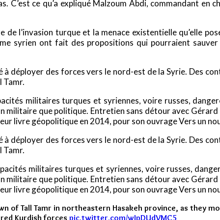
amas. C’est ce qu’a expliqué Malzoum Abdi, commandant en 
e de l’invasion turque et la menace existentielle qu’elle p
gime syrien ont fait des propositions qui pourraient sauver
é à déployer des forces vers le nord-est de la Syrie. Des co
ll Tamr.
apacités militaires turques et syriennes, voire russes, dan
n militaire que politique. Entretien sans détour avec Gérard 
illeur livre géopolitique en 2014, pour son ouvrage Vers un no
é à déployer des forces vers le nord-est de la Syrie. Des co
ll Tamr.
capacités militaires turques et syriennes, voire russes, dan
n militaire que politique. Entretien sans détour avec Gérard 
illeur livre géopolitique en 2014, pour son ouvrage Vers un no
own of Tall Tamr in northeastern Hasakeh province, as they m
red Kurdish forces
pic.twitter.com/wIpDUdVMC5