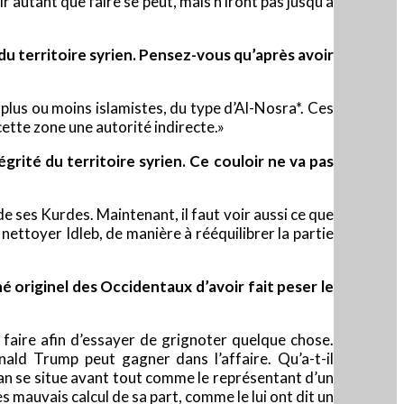
ir autant que faire se peut, mais n’iront pas jusqu’à
du territoire syrien. Pensez-vous qu’après avoir
s plus ou moins islamistes, du type d’Al-Nosra*. Ces
 cette zone une autorité indirecte.»
grité du territoire syrien. Ce couloir ne va pas
de ses Kurdes. Maintenant, il faut voir aussi ce que
e nettoyer Idleb, de manière à rééquilibrer la partie
é originel des Occidentaux d’avoir fait peser le
 faire afin d’essayer de grignoter quelque chose.
nald Trump peut gagner dans l’affaire. Qu’a-t-il
ogan se situe avant tout comme le représentant d’un
s mauvais calcul de sa part, comme le lui ont dit un