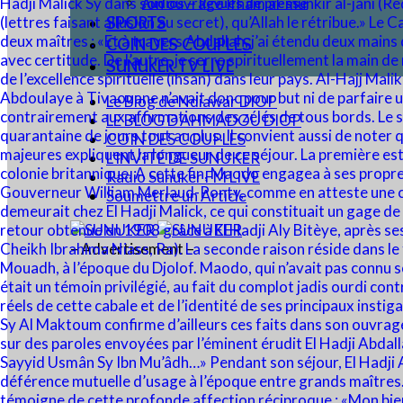
Audios – Revues de presse
SPORTS
COIN DES COUPLES
SUNUKER TV LIVE
Le Blog de Ndiawar DIOP
LE BLOG D’AHMADOU DIOP
COIN DES COUPLES
L’INVITÉ DE SUNUKER
Radio Sunuker FM LIVE
Soumettre un Article
– Advertisement –