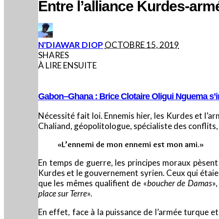
Entre l’alliance Kurdes-armé
POSTED
N'DIAWAR DIOP
OCTOBRE 15, 2019
BY
SHARES
À LIRE ENSUITE
Gabon–Ghana : Brice Clotaire Oligui Nguema s’in
Nécessité fait loi. Ennemis hier, les Kurdes et l’
Chaliand, géopolitologue, spécialiste des conflits
«L’ennemi de mon ennemi est mon ami.»
En temps de guerre, les principes moraux pèsent p
Kurdes et le gouvernement syrien. Ceux qui étai
que les mêmes qualifient de «
boucher de Damas
»
place sur Terre
».
En effet, face à la puissance de l’armée turque et