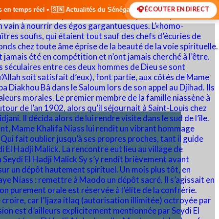
🎧 ÉCOUTER EN DIRECT
alités du Sénégal • 🌍 Actualités Internationales • 🎙️ Débats • 🎤 In