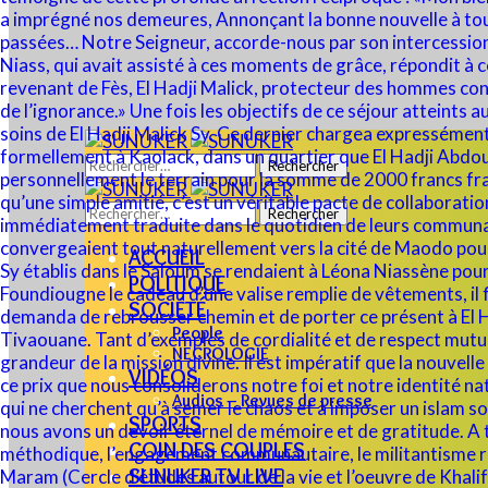
Rechercher :
Rechercher :
ACCUEIL
POLITIQUE
SOCIÉTÉ
People
NECROLOGIE
VIDÉOS
Audios – Revues de presse
SPORTS
COIN DES COUPLES
SUNUKER TV LIVE