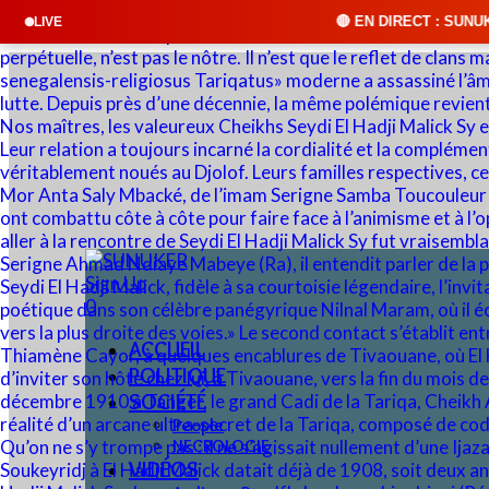
🔴 EN DIRECT : SUNUKER FM • Cliquez sur "
LIVE
Sign Up
0
ACCUEIL
POLITIQUE
SOCIÉTÉ
People
NECROLOGIE
VIDÉOS