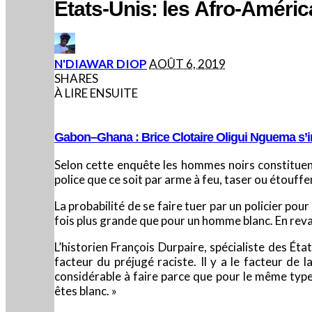
États-Unis: les Afro-América
POSTED
N'DIAWAR DIOP
AOÛT 6, 2019
BY
SHARES
À LIRE ENSUITE
Gabon–Ghana : Brice Clotaire Oligui Nguema s’in
Selon cette enquête les hommes noirs constituent
police que ce soit par arme à feu, taser ou étouff
La probabilité de se faire tuer par un policier po
fois plus grande que pour un homme blanc. En reva
L’historien François Durpaire, spécialiste des État
facteur du préjugé raciste. Il y a le facteur de l
considérable à faire parce que pour le même type 
êtes blanc. »