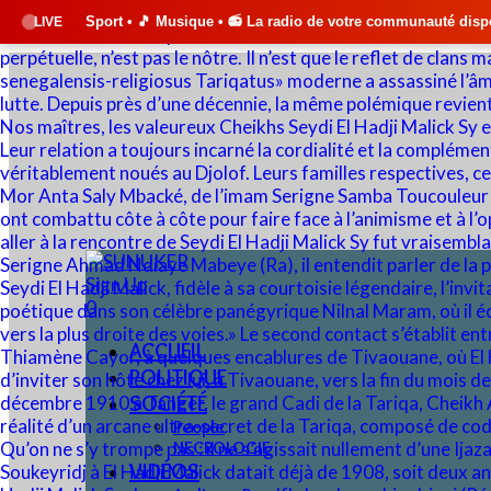
• 🎵 Musique • 📻 La radio de votre communauté disponible 24h/24 et 7j
LIVE
Sign Up
0
ACCUEIL
POLITIQUE
SOCIÉTÉ
People
NECROLOGIE
VIDÉOS