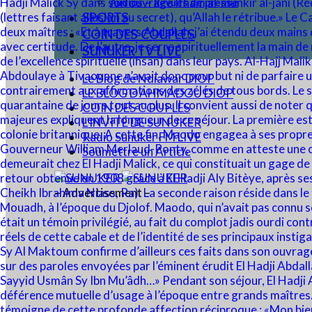
Audios – Revues de presse
SPORTS
COIN DES COUPLES
SUNUKER TV LIVE
Le Blog de Ndiawar DIOP
LE BLOG D’AHMADOU DIOP
COIN DES COUPLES
L’INVITÉ DE SUNUKER
Radio Sunuker FM LIVE
Soumettre un Article
– Advertisement –