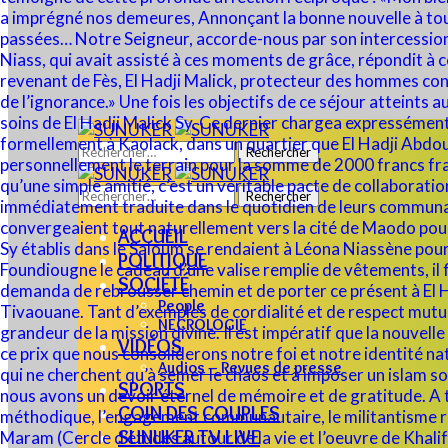
Rechercher :
Rechercher :
ACCUEIL
POLITIQUE
SOCIÉTÉ
People
NECROLOGIE
VIDÉOS
Audios – Revues de presse
SPORTS
COIN DES COUPLES
SUNUKER TV LIVE