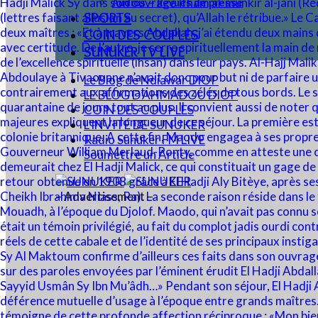
Audios – Revues de presse
SPORTS
COIN DES COUPLES
SUNUKER TV LIVE
Le Blog de Ndiawar DIOP
LE BLOG D’AHMADOU DIOP
COIN DES COUPLES
L’INVITÉ DE SUNUKER
Radio Sunuker FM LIVE
Soumettre un Article
– Advertisement –