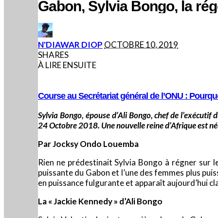
Gabon, Sylvia Bongo, la rége
POSTED
N'DIAWAR DIOP
OCTOBRE 10, 2019
BY
SHARES
À LIRE ENSUITE
Course au Secrétariat général de l’ONU : Pourquo
Sylvia Bongo, épouse d’Ali Bongo, chef de l’exécutif
24 Octobre 2018. Une nouvelle reine d’Afrique est né
Par Jocksy Ondo Louemba
Rien ne prédestinait Sylvia Bongo à régner sur l
puissante du Gabon et l’une des femmes plus puiss
en puissance fulgurante et apparaît aujourd’hui
La « Jackie Kennedy » d’Ali Bongo