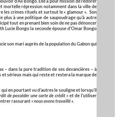
ouvoir d’Ali Bongo. Elle a pour mission de redorer
et mortelle répression notamment dans la ville de
re les crimes rituels et surtout le « glamour ». Son
le plus à une politique de saupoudrage qu’à autre
rticipé tout en prenant bien soin de ne pas dénoncer
Edith Lucie Bongo la seconde épouse d’Omar Bongo
icie son mari auprès de la population du Gabon qui
.
s – dans la pure tradition de ses devancières – à
et sérieux mais qui reste et restera la marque de
 qui en pourtant vu d’autres le souligne et lorsqu’il
erdit de posséder une carte de crédit »
et de l’utiliser
ontrer rassurant
« nous avons travaillé ».