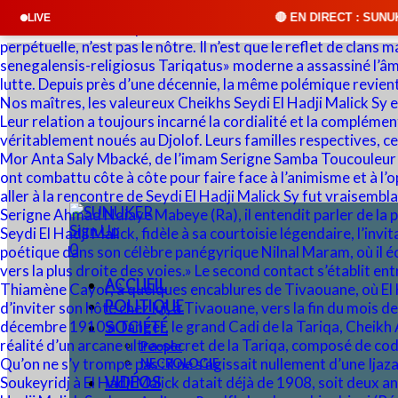
🔴 EN DIRECT : SUNUKER FM • Cliquez sur 
LIVE
Sign Up
0
ACCUEIL
POLITIQUE
SOCIÉTÉ
People
NECROLOGIE
VIDÉOS