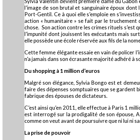
Sylvia Valentin devient première dame du Gabon en
l’image de son brutal et sanguinaire époux dont 
Port-Gentil. Ce à quoi elle s’emploie en s’investis
action « humanitaire » se fait par le truchement
chose. Son action contre les crimes rituels s’est q
l’impunité dont jouissent les exécutants mais s
elle possède une école réservée aux fils de la no
Cette femme élégante essaie en vain de policer l’
n’a jamais dans son écrasante majorité adhéré à son 
Du shopping à 1 million d’euros
Malgré son élégance, Sylvia Bongo est et demeure
faire des dépenses somptuaires que se gardent bi
fabrique des épouses de dictateurs.
C’est ainsi qu’en 2011, elle effectue à Paris 1 mill
est interrogé sur la prodigalité de son épouse, 
comme on veut avant de poursuivre que ni lui ni 
La prise de pouvoir