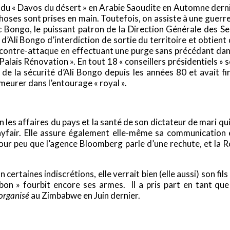
u « Davos du désert » en Arabie Saoudite en Automne dernier
choses sont prises en main. Toutefois, on assiste à une guerre
c Bongo, le puissant patron de la Direction Générale des S
d’Ali Bongo d’interdiction de sortie du territoire et obtient
contre-attaque en effectuant une purge sans précédant dans
Palais Rénovation ». En tout 18 « conseillers présidentiels »
 de la sécurité d’Ali Bongo depuis les années 80 et avait 
emeurer dans l’entourage « royal ».
 les affaires du pays et la santé de son dictateur de mari qu
ayfair. Elle assure également elle-même sa communication e
Pour peu que l’agence Bloomberg parle d’une rechute, et la R
 certaines indiscrétions, elle verrait bien (elle aussi) son 
abon » fourbit encore ses armes. Il a pris part en tant q
organisé
au Zimbabwe en Juin dernier.