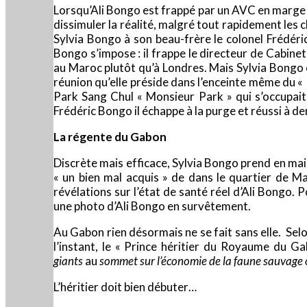
Lorsqu’Ali Bongo est frappé par un AVC en marge d
dissimuler la réalité, malgré tout rapidement les 
Sylvia Bongo à son beau-frère le colonel Frédéri
Bongo s’impose : il frappe le directeur de Cabinet 
au Maroc plutôt qu’à Londres. Mais Sylvia Bongo 
réunion qu’elle préside dans l’enceinte même du « 
Park Sang Chul « Monsieur Park » qui s’occupait
Frédéric Bongo il échappe à la purge et réussi à d
La régente du Gabon
Discrète mais efficace, Sylvia Bongo prend en main
« un bien mal acquis » de dans le quartier de M
révélations sur l’état de santé réel d’Ali Bongo. 
une photo d’Ali Bongo en survêtement.
Au Gabon rien désormais ne se fait sans elle. Selon
l’instant, le « Prince héritier du Royaume du G
giants
au
sommet sur l’économie de la faune sauvage 
L’héritier doit bien débuter…