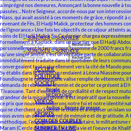
Rechercher :
Rechercher :
ACCUEIL
POLITIQUE
SOCIÉTÉ
People
NECROLOGIE
VIDÉOS
Audios – Revues de presse
SPORTS
COIN DES COUPLES
SUNUKER TV LIVE