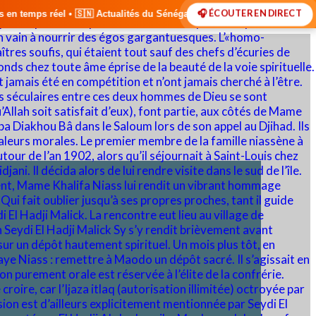
🎧 ÉCOUTER EN DIRECT
alités du Sénégal • 🌍 Actualités Internationales • 🎙️ Débats • 🎤 In