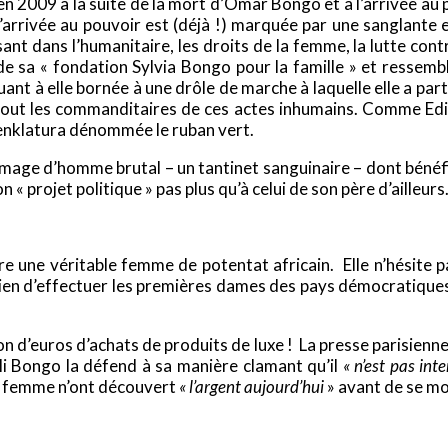
 2009 à la suite de la mort d’Omar Bongo et à l’arrivée au p
l’arrivée au pouvoir est (déjà !) marquée par une sanglante 
sant dans l’humanitaire, les droits de la femme, la lutte cont
 de sa « fondation Sylvia Bongo pour la famille » et ressemb
uant à elle bornée à une drôle de marche à laquelle elle a pa
urtout les commanditaires de ces actes inhumains. Comme 
menklatura dénommée le ruban vert.
image d’homme brutal – un tantinet sanguinaire – dont bénéf
« projet politique » pas plus qu’à celui de son père d’ailleurs
 une véritable femme de potentat africain. Elle n’hésite pa
en d’effectuer les premières dames des pays démocratiques 
ion d’euros d’achats de produits de luxe ! La presse parisienne
Ali Bongo la défend à sa manière clamant qu’il
« n’est pas int
sa femme n’ont découvert
« l’argent
aujourd’hui
» avant de se m