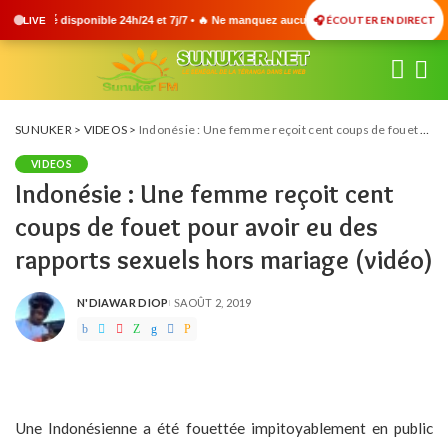
🎧 ÉCOUTER EN DIRECT
h/24 et 7j/7 • 🔥 Ne manquez aucune information importante •
LIVE
SUNUKER
>
VIDEOS
>
Indonésie : Une femme reçoit cent coups de fouet pour avoir eu des rapports sexuels hors mariage (vidéo)
VIDEOS
Indonésie : Une femme reçoit cent
coups de fouet pour avoir eu des
rapports sexuels hors mariage (vidéo)
N'DIAWAR DIOP
AOÛT 2, 2019
POSTED
BY
Une Indonésienne a été fouettée impitoyablement en public