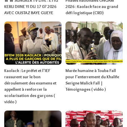
🚨 🚨 SUNUKER TV LIVE : ETTU
Phases nationales ONGAM
KERU DIINE YI DU 17 07 2026
2026 : Kaolack face au grand
AVEC OUSTAZ BAYE GUEYE
défi logistique (CRD)
Kaolack : Le préfet et l’IEF
Marée humaine à Touba Fall
rassurent sur le bon
pour l’enterrement du Khalife
déroulement des examens et
Serigne Malick Fall |
appellent à renforcer la
Témoignages ( vidéo )
scolarisation des garçons (
vidéo )