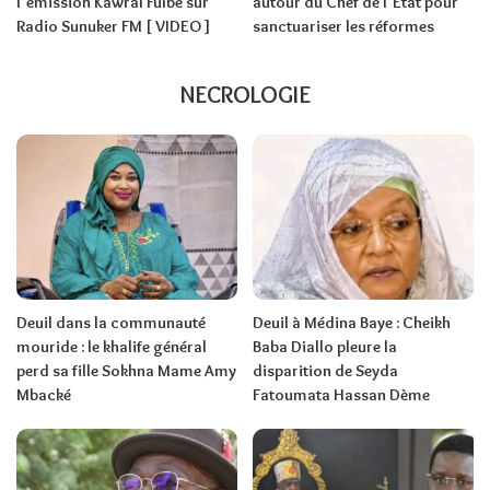
l’émission Kawral Fulbe sur
autour du Chef de l’État pour
Radio Sunuker FM [ VIDEO ]
sanctuariser les réformes
NECROLOGIE
Deuil dans la communauté
Deuil à Médina Baye : Cheikh
mouride : le khalife général
Baba Diallo pleure la
perd sa fille Sokhna Mame Amy
disparition de Seyda
Mbacké
Fatoumata Hassan Dème