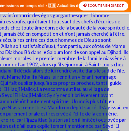
🎧 ÉCOUTER EN DIRECT
🇸🇳 Actualités du Sénégal • 🌍 Actualités Internationales • 🎙️ Débat