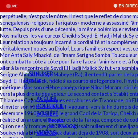
🔴 EN DIRECT : SUNUKER FM • Cli
LIVE
Sign Up
0
ACCUEIL
POLITIQUE
SOCIÉTÉ
People
NECROLOGIE
VIDÉOS