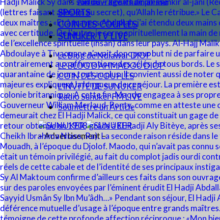
Audios – Revues de presse
SPORTS
COIN DES COUPLES
SUNUKER TV LIVE
Le Blog de Ndiawar DIOP
LE BLOG D’AHMADOU DIOP
COIN DES COUPLES
L’INVITÉ DE SUNUKER
Radio Sunuker FM LIVE
Soumettre un Article
– Advertisement –