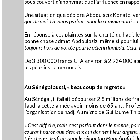
sous couvert d’anonymat que l’affluence en rapport 
Une situation que déplore Abdoulaziz Konaté, venu
que de moi. Là, nous parlons pour la communauté… »
En réponse à ces plaintes sur la cherté du hadj, l
bonne chose admet Abdoulaziz, même si pour lui l
toujours hors de portée pour le pèlerin lambda. Celui-
De 3 300 000 francs CFA environ à 2 924 000 aprè
les pèlerins camerounais.
Au Sénégal aussi, « beaucoup de regrets »
Au Sénégal, il fallait débourser 2,8 millions de 
faudra cette année avoir moins de 65 ans. Profes
l’organisation du hadj. Au micro de Guillaume Thi
«
C’est difficile, mais c’est partout dans le monde, p
courant parce que c’est eux qui donnent leur argent. L
très chères, les frais pour le séjour (au Mont Arafat), 