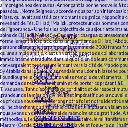
Rechercher :
Rechercher :
ACCUEIL
POLITIQUE
SOCIÉTÉ
People
NECROLOGIE
VIDÉOS
Audios – Revues de presse
SPORTS
COIN DES COUPLES
SUNUKER TV LIVE