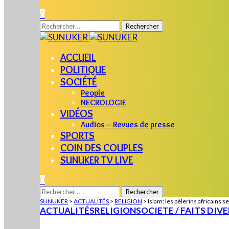
0
Rechercher :
ACCUEIL
POLITIQUE
SOCIÉTÉ
People
NECROLOGIE
VIDÉOS
Audios – Revues de presse
SPORTS
COIN DES COUPLES
SUNUKER TV LIVE
0
Rechercher :
SUNUKER
>
ACTUALITÉS
>
RELIGION
>
Islam: les pèlerins africains 
ACTUALITÉS
RELIGION
SOCIETE / FAITS DIV