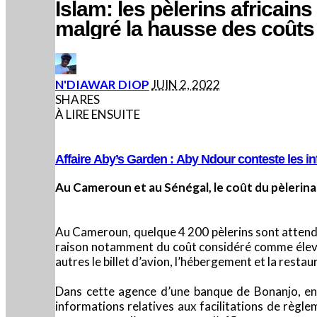
Islam: les pèlerins africain
malgré la hausse des coûts
POSTED
N'DIAWAR DIOP
JUIN 2, 2022
BY
SHARES
À LIRE ENSUITE
Affaire Aby’s Garden : Aby Ndour conteste les inf
Au Cameroun et au Sénégal, le coût du pèlerinag
Au Cameroun, quelque 4 200 pèlerins sont attendus
raison notamment du coût considéré comme élevé 
autres le billet d’avion, l’hébergement et la resta
Dans cette agence d’une banque de Bonanjo, en 
informations relatives aux facilitations de règl