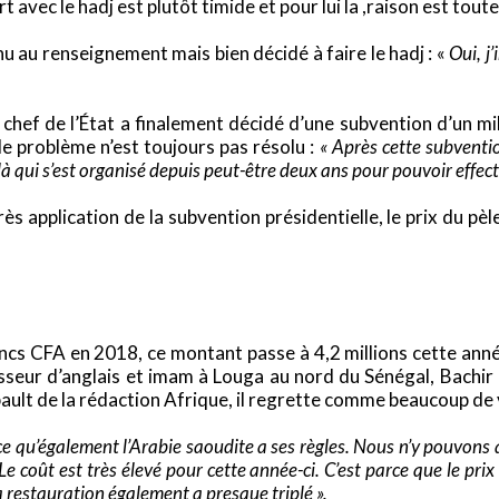
avec le hadj est plutôt timide et pour lui la ,raison est tout
 au renseignement mais bien décidé à faire le hadj : «
Oui, j
e chef de l’État a finalement décidé d’une subvention d’un m
e problème n’est toujours pas résolu :
« Après cette subventio
là qui s’est organisé depuis peut-être deux ans pour pouvoir effec
s application de la subvention présidentielle, le prix du p
francs CFA en 2018, ce montant passe à 4,2 millions cette ann
seur d’anglais et imam à Louga au nord du Sénégal, Bachir D
bault de la rédaction Afrique, il regrette comme beaucoup de 
arce qu’également l’Arabie saoudite a ses règles. Nous n’y pouvon
e coût est très élevé pour cette année-ci. C’est parce que le prix
la restauration également a presque triplé ».