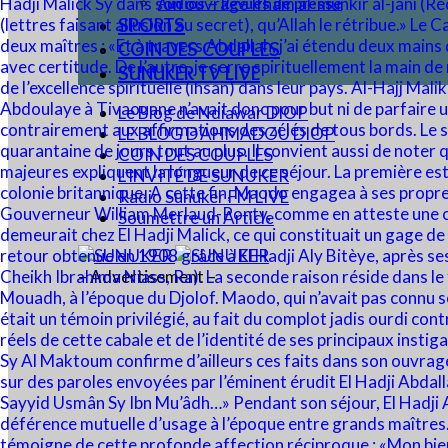
Audios – Revues de presse
SPORTS
COIN DES COUPLES
SUNUKER TV LIVE
Le Blog de Ndiawar DIOP
LE BLOG D’AHMADOU DIOP
COIN DES COUPLES
L’INVITÉ DE SUNUKER
Radio Sunuker FM LIVE
Soumettre un Article
– Advertisement –