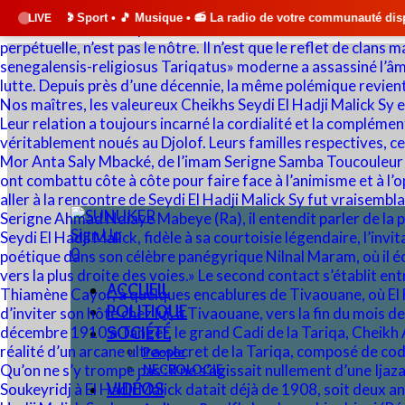
ort • 🎵 Musique • 📻 La radio de votre communauté disponible 24h/24 e
LIVE
Sign Up
0
ACCUEIL
POLITIQUE
SOCIÉTÉ
People
NECROLOGIE
VIDÉOS