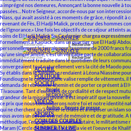
Rechercher :
Rechercher :
ACCUEIL
POLITIQUE
SOCIÉTÉ
People
NECROLOGIE
VIDÉOS
Audios – Revues de presse
SPORTS
COIN DES COUPLES
SUNUKER TV LIVE