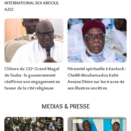
INTERNATIONAL ROI ABDOUL
AZIZ
Clôture du 132ᵉ Grand Magal
Pérennité spirituelle à Kaolack :
de Touba : le gouvernement
Cheikh Mouhamadou Kabir
réaffirme son engagement en
Assane Dème sur les traces de
faveur de la cité religieuse
ses illustres ancêtres
MEDIAS & PRESSE