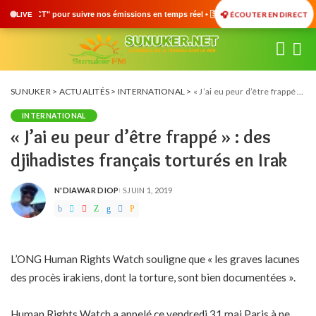
🎧 ÉCOUTER EN DIRECT
issions en temps réel • 🇸🇳 Actualités du Sénégal • 🌍 Actualités Internationales 
LIVE
SUNUKER
>
ACTUALITÉS
>
INTERNATIONAL
>
« J’ai eu peur d’être frappé » : des djihadistes français torturés en Irak
INTERNATIONAL
« J’ai eu peur d’être frappé » : des
djihadistes français torturés en Irak
N'DIAWAR DIOP
JUIN 1, 2019
POSTED
BY
L’ONG Human Rights Watch souligne que « les graves lacunes
des procès irakiens, dont la torture, sont bien documentées ».
Human Rights Watch a appelé ce vendredi 31 mai Paris à ne