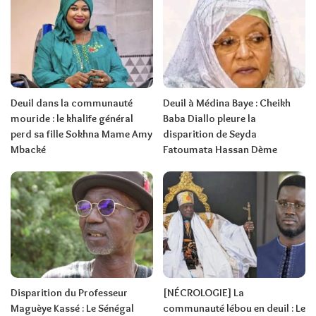
Deuil dans la communauté
Deuil à Médina Baye : Cheikh
mouride : le khalife général
Baba Diallo pleure la
perd sa fille Sokhna Mame Amy
disparition de Seyda
Mbacké
Fatoumata Hassan Dème
Disparition du Professeur
[NÉCROLOGIE] La
Maguèye Kassé : Le Sénégal
communauté lébou en deuil : Le