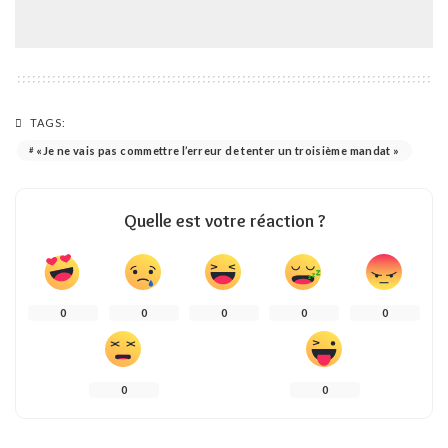
TAGS:
«Je ne vais pas commettre l’erreur de tenter un troisième mandat »
Quelle est votre réaction ?
0
0
0
0
0
0
0