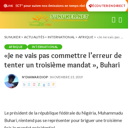
🎧 ÉCOUTER EN DIRECT
émissions en temps réel • 🇸🇳 Actualités du Sénégal • 🌍 Actualités Internationale
LIVE
SUNUKER
>
ACTUALITÉS
>
INTERNATIONAL
>
AFRIQUE
>
«Je ne vais pas commettre l’erreur de tenter un troisième mandat », Buhari
AFRIQUE
INTERNATIONAL
«Je ne vais pas commettre l’erreur de
tenter un troisième mandat », Buhari
N'DIAWAR DIOP
NOVEMBRE 23, 2019
POSTED
BY
Le président de la république fédérale du Nigéria, Muhammadu
Buhari, n’entend pas se représenter pour briguer une troisième
fois le mandat présidentiel.