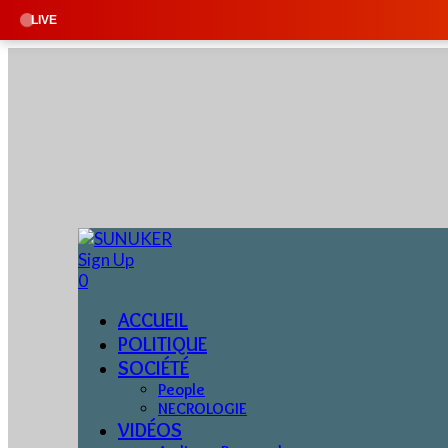
🔴 EN DIREC
LIVE
Sign Up
0
ACCUEIL
POLITIQUE
SOCIÉTÉ
People
NECROLOGIE
VIDÉOS