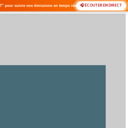
🎧 ÉCOUTER EN DIRECT
ons en temps réel • 🇸🇳 Actualités du Sénégal • 🌍 Actualités Interna