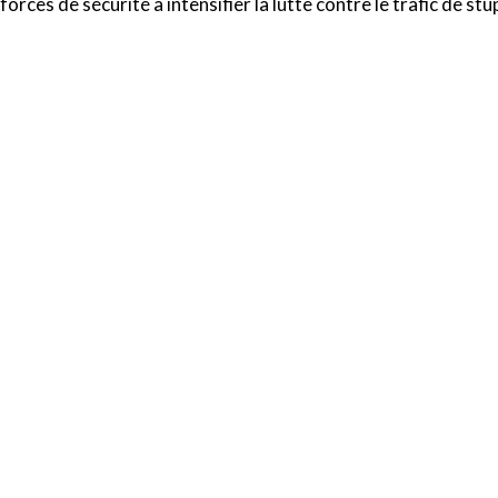
forces de sécurité à intensifier la lutte contre le trafic de st