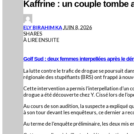
Kaffrine : un couple tombe
POSTED
ELY BIRAHIM KA
JUIN 8, 2026
BY
SHARES
À LIRE ENSUITE
Golf Sud : deux femmes interpellées après le d
La lutte contre le trafic de drogue se poursuit d
régionale des stupéfiants (BRS) ont frappé à nou
Cette intervention a permis l’interpellation d’un 
drogue a été découverte chez Y. Cissé lors de l’op
Au cours de son audition, la suspecte a expliqué q
à son tour devant les enquêteurs, ce dernier a rec
Au terme de l’enquête préliminaire, les deux mis 