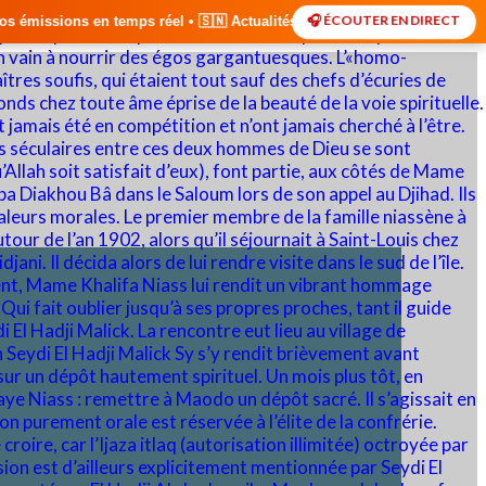
🎧 ÉCOUTER EN DIRECT
 • 🇸🇳 Actualités du Sénégal • 🌍 Actualités Internationales • 🎙️ Dé