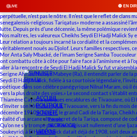
🔴 EN DIRECT : SUNUKER FM • 
LIVE
Sign Up
0
ACCUEIL
POLITIQUE
SOCIÉTÉ
People
NECROLOGIE
VIDÉOS