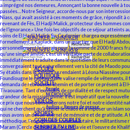
Rechercher :
Rechercher :
ACCUEIL
POLITIQUE
SOCIÉTÉ
People
NECROLOGIE
VIDÉOS
Audios – Revues de presse
SPORTS
COIN DES COUPLES
SUNUKER TV LIVE