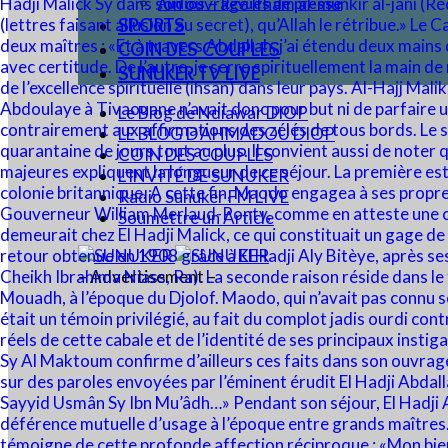
Audios – Revues de presse
SPORTS
COIN DES COUPLES
SUNUKER TV LIVE
Le Blog de Ndiawar DIOP
LE BLOG D’AHMADOU DIOP
COIN DES COUPLES
L’INVITÉ DE SUNUKER
Radio Sunuker FM LIVE
Soumettre un Article
– Advertisement –