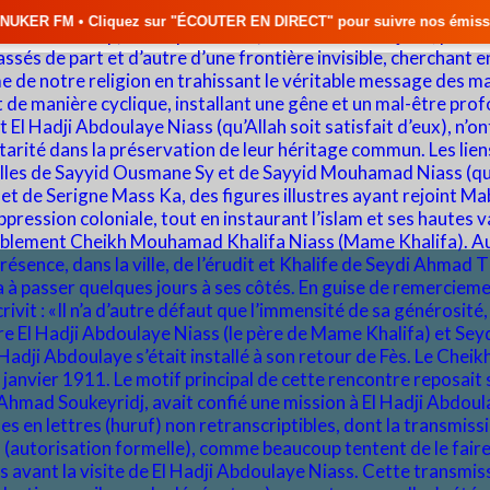
ur "ÉCOUTER EN DIRECT" pour suivre nos émissions en temps réel • 🇸🇳 A