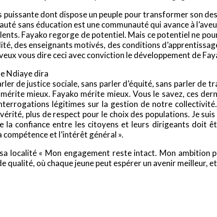
 puissante dont dispose un peuple pour transformer son destin
munauté sans éducation est une communauté qui avance à l’ave
ents. Fayako regorge de potentiel. Mais ce potentiel ne pou
ité, des enseignants motivés, des conditions d’apprentissage
 je veux vous dire ceci avec conviction le développement de Fa
ne Ndiaye dira
er de justice sociale, sans parler d’équité, sans parler de t
 mérite mieux. Fayako mérite mieux. Vous le savez, ces de
interrogations légitimes sur la gestion de notre collectivi
e vérité, plus de respect pour le choix des populations. Je s
e la confiance entre les citoyens et leurs dirigeants doit ê
a compétence et l’intérêt général ».
 sa localité « Mon engagement reste intact. Mon ambition 
 qualité, où chaque jeune peut espérer un avenir meilleur, et