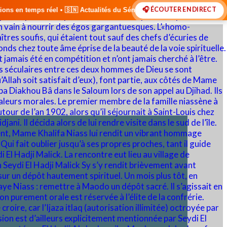
🎧 ÉCOUTER EN DIRECT
ctualités du Sénégal • 🌍 Actualités Internationales • 🎙️ Débats • 🎤