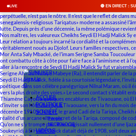
🔴 EN DIRECT : SUNUKER FM • Cliquez s
LIVE
Sign Up
0
ACCUEIL
POLITIQUE
SOCIÉTÉ
People
NECROLOGIE
VIDÉOS