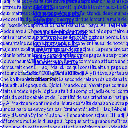
Audios – Revues de presse
SPORTS
COIN DES COUPLES
SUNUKER TV LIVE
Le Blog de Ndiawar DIOP
LE BLOG D’AHMADOU DIOP
COIN DES COUPLES
L’INVITÉ DE SUNUKER
Radio Sunuker FM LIVE
Soumettre un Article
– Advertisement –