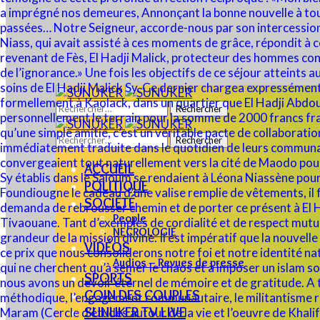
Rechercher :
Rechercher :
ACCUEIL
POLITIQUE
SOCIÉTÉ
People
NECROLOGIE
VIDÉOS
Audios – Revues de presse
SPORTS
COIN DES COUPLES
SUNUKER TV LIVE