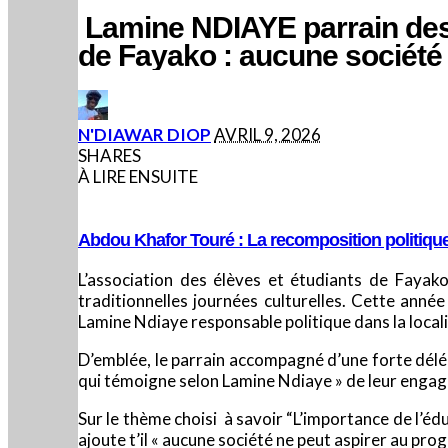
Lamine NDIAYE parrain des j
de Fayako : aucune société
consciente et engagée.
POSTED
N'DIAWAR DIOP
AVRIL 9, 2026
BY
SHARES
À LIRE ENSUITE
Abdou Khafor Touré : La recomposition politiqu
L’association des élèves et étudiants de Fayak
traditionnelles journées culturelles. Cette ann
Lamine Ndiaye responsable politique dans la locali
D’emblée, le parrain accompagné d’une forte délég
qui témoigne selon Lamine Ndiaye » de leur engage
Sur le thème choisi à savoir “L’importance de l’éd
ajoute t’il « aucune société ne peut aspirer au pr