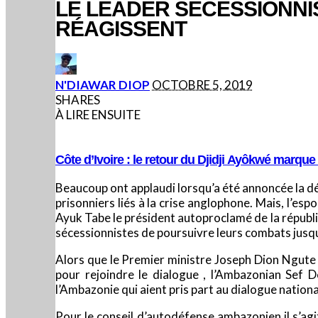
LE LEADER SÉCESSIONNI
RÉAGISSENT
POSTED
N'DIAWAR DIOP
OCTOBRE 5, 2019
BY
SHARES
À LIRE ENSUITE
Côte d’Ivoire : le retour du Djidji Ayôkwé marqu
Beaucoup ont applaudi lorsqu’a été annoncée la dé
prisonniers liés à la crise anglophone. Mais, l’e
Ayuk Tabe le président autoproclamé de la républi
sécessionnistes de poursuivre leurs combats jusqu
Alors que le Premier ministre Joseph Dion Ngute
pour rejoindre le dialogue , l’Ambazonian Sef
l’Ambazonie qui aient pris part au dialogue nation
Pour le conseil d’autodéfense ambazonien il s’ag