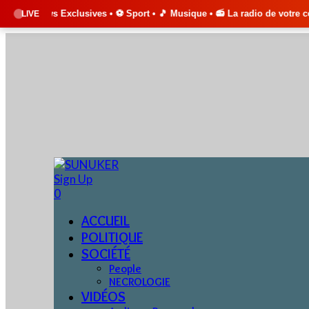
usives • ⚽ Sport • 🎵 Musique • 📻 La radio de votre communauté dispon
LIVE
Sign Up
0
ACCUEIL
POLITIQUE
SOCIÉTÉ
People
NECROLOGIE
VIDÉOS