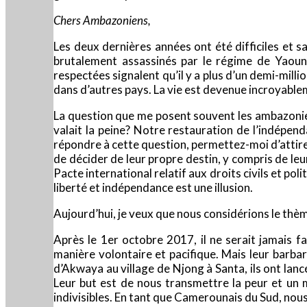
Chers Ambazoniens,
Les deux dernières années ont été difficiles et
brutalement assassinés par le régime de Yaound
respectées signalent qu’il y a plus d’un demi-milli
dans d’autres pays. La vie est devenue incroyable
La question que me posent souvent les ambazonien
valait la peine? Notre restauration de l’indépend
répondre à cette question, permettez-moi d’attirer 
de décider de leur propre destin, y compris de leur
Pacte international relatif aux droits civils et pol
liberté et indépendance est une illusion.
Aujourd’hui, je veux que nous considérions le th
Après le 1er octobre 2017, il ne serait jamais fa
manière volontaire et pacifique. Mais leur barb
d’Akwaya au village de Njong à Santa, ils ont la
Leur but est de nous transmettre la peur et u
indivisibles. En tant que Camerounais du Sud, no