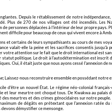
 sanglantes. Depuis le rétablissement de notre indépendance
é. Plus de 270 de nos villages ont été incendiés. Les Na
on de personnes déplacées à l’intérieur de leur propre pays. 
ment difficile pour beaucoup de ceux qui vivent encore à Amb
s et certains de leurs sympathisants au cours de mes voyage
ance valait-elle la peine et les sacrifices consentis jusqu’
votre attention sur le fait que le droit international est sa
 statut politique. Le droit à l’autodétermination est inscrit 
itiques. Oui, il était juste que nous ayons cessé l’annexion d
ème; Laissez-nous reconstruire ensemble en possédant notre e
cile d’être un nouvel État. Le régime néo-colonial français
arie et leur meurtre ont choqué tous. De Kwakwa au palais 
ncé des meurtres et des crimes génocidaires sur notre peuple
n maximum de dégâts en prétextant que l’annexion ratée d
us devons démystifier ce mensonge.