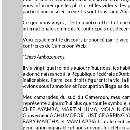
vous informer que les photos et les vidéos des 
partie d’une mise en scène. Ils sont tous faux. A
Ce que vous voyez, c’est un autre effort et une
internationale comme ils le font depuis des décenni
Voici également le discours prononcé par le vice-
confrères de Cameroon Web:
“Chers Ambazoniens,
Il y a vingt-quatre mois aujourd’hui, nous, les ha
a donné naissance à la République fédérale d’Am
inaliénables. Parmi ces droits figurent: la vie, 
vivions sous l’annexion et l’occupation illégales 
Mes camarades du sud du Cameroun, mes camara
représente aujourd’hui plus que tout le symbol
CHEF AYAMBA, MARTIN LUMA, MOLA NJOH
Gouverneur ACHU MOFOR, JUSTICE ARRING YON, 
BABY MARTHA et MAMI APPIA brutalement assass
génération imparable et nous devons le célébrer a