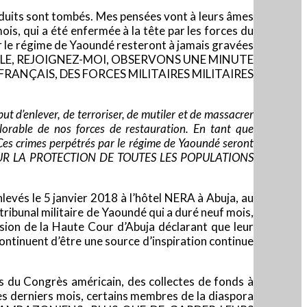
oduits sont tombés. Mes pensées vont à leurs âmes
ois, qui a été enfermée à la tête par les forces du
ar le régime de Yaoundé resteront à jamais gravées
EOPLE, REJOIGNEZ-MOI, OBSERVONS UNE MINUTE
FRANÇAIS, DES FORCES MILITAIRES MILITAIRES
t d’enlever, de terroriser, de mutiler et de massacrer
lorable de nos forces de restauration. En tant que
Ces crimes perpétrés par le régime de Yaoundé seront
 POUR LA PROTECTION DE TOUTES LES POPULATIONS
levés le 5 janvier 2018 à l’hôtel NERA à Abuja, au
ribunal militaire de Yaoundé qui a duré neuf mois,
sion de la Haute Cour d’Abuja déclarant que leur
continuent d’être une source d’inspiration continue
ès du Congrès américain, des collectes de fonds à
 des derniers mois, certains membres de la diaspora