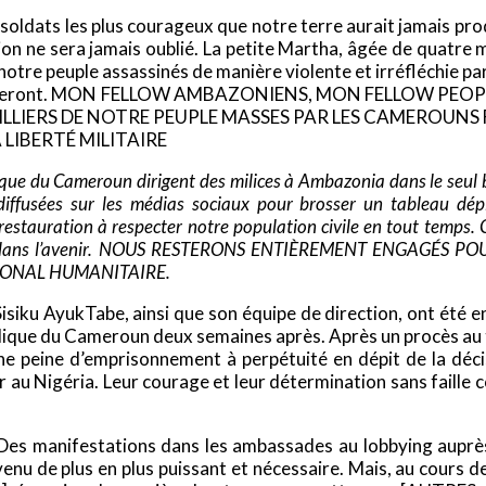
 soldats les plus courageux que notre terre aurait jamais pr
tion ne sera jamais oublié. La petite Martha, âgée de quatre m
 notre peuple assassinés de manière violente et irréfléchie p
ssusciteront. MON FELLOW AMBAZONIENS, MON FELLOW P
MILLIERS DE NOTRE PEUPLE MASSES PAR LES CAMEROUNS 
LIBERTÉ MILITAIRE
que du Cameroun dirigent des milices à Ambazonia dans le seul bu
 diffusées sur les médias sociaux pour brosser un tableau dép
estauration à respecter notre population civile en tout temps. 
 loin dans l’avenir. NOUS RESTERONS ENTIÈREMENT ENGAGÉS
TIONAL HUMANITAIRE.
isiku AyukTabe, ainsi que son équipe de direction, ont été en
blique du Cameroun deux semaines après. Après un procès au t
ne peine d’emprisonnement à perpétuité en dépit de la déci
r au Nigéria. Leur courage et leur détermination sans faille 
l. Des manifestations dans les ambassades au lobbying aupr
devenu de plus en plus puissant et nécessaire. Mais, au cours