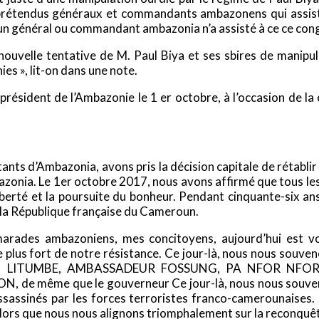
prétendus généraux et commandants ambazonens qui assiste
ucun général ou commandant ambazonia n’a assisté à ce ce co
 nouvelle tentative de M. Paul Biya et ses sbires de manip
es », lit-on dans une note.
président de l’Ambazonie le 1 er octobre, à l’occasion de l
bitants d’Ambazonia, avons pris la décision capitale de rétab
bazonia. Le 1er octobre 2017, nous avons affirmé que tous l
la liberté et la poursuite du bonheur. Pendant cinquante-six
de la République française du Cameroun.
des ambazoniens, mes concitoyens, aujourd’hui est votr
e le plus fort de notre résistance. Ce jour-là, nous nous
 LITUMBE, AMBASSADEUR FOSSUNG, PA NFOR NFOR
de même que le gouverneur Ce jour-là, nous nous souven
inés par les forces terroristes franco-camerounaises. 
lors que nous nous alignons triomphalement sur la reconquêt