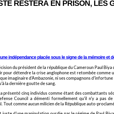
STE RESTERA EN PRISON, LES
e une indépendance placée sous le signe de la mémoire et de
cision du président de la république du Cameroun Paul Biya d
spoir pour détendre la crise anglophone est retombée comme 
que imaginaire d’Ambazonie, ni ses compagnons d’infortune a
’à la dernière goutte de sang.
 a présenté cinq individus comme étant des combattants séc
 Defense Council a démenti formellement qu’il n’y a pas
al. Tout comme aucun milicien de la République auto-proclamée
it juste d’une manipulation ourdie par le régime de Paul Biy