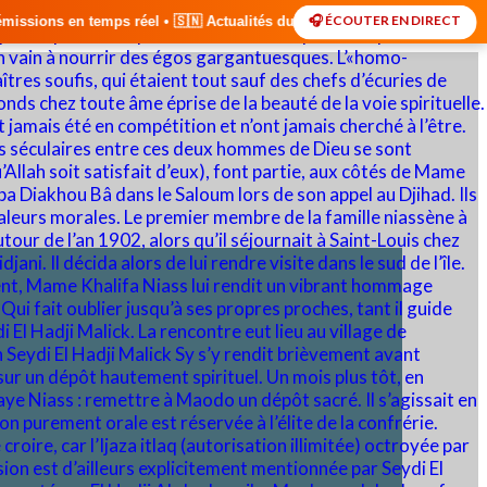
🎧 ÉCOUTER EN DIRECT
🇸🇳 Actualités du Sénégal • 🌍 Actualités Internationales • 🎙️ Débat