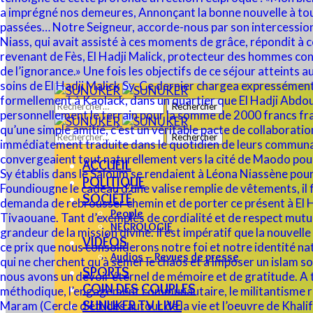
Rechercher :
Rechercher :
ACCUEIL
POLITIQUE
SOCIÉTÉ
People
NECROLOGIE
VIDÉOS
Audios – Revues de presse
SPORTS
COIN DES COUPLES
SUNUKER TV LIVE