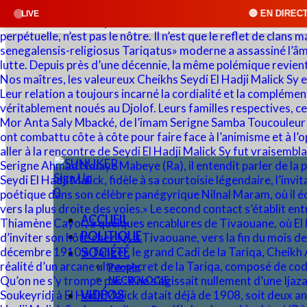
🔴 EN DIRECT : SUNUKER FM • Cliq
LIVE
Sign Up
0
ACCUEIL
POLITIQUE
SOCIÉTÉ
People
NECROLOGIE
VIDÉOS