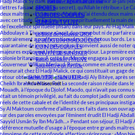
Audios – Revues de presse
SPORTS
COIN DES COUPLES
SUNUKER TV LIVE
Le Blog de Ndiawar DIOP
LE BLOG D’AHMADOU DIOP
COIN DES COUPLES
L’INVITÉ DE SUNUKER
Radio Sunuker FM LIVE
Soumettre un Article
– Advertisement –