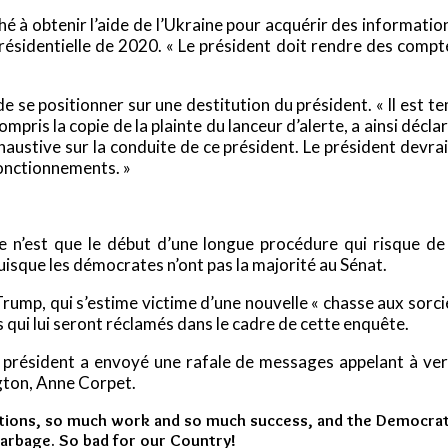
à obtenir l’aide de l’Ukraine pour acquérir des informations
résidentielle de 2020. « Le président doit rendre des compte
e se positionner sur une destitution du président. « Il est t
pris la copie de la plainte du lanceur d’alerte, a ainsi décla
ustive sur la conduite de ce président. Le président devrait
onctionnements. »
e n’est que le début d’une longue procédure qui risque d
uisque les démocrates n’ont pas la majorité au Sénat.
Trump, qui s’estime victime d’une nouvelle « chasse aux sorci
qui lui seront réclamés dans le cadre de cette enquête.
u président a envoyé une rafale de messages appelant à ve
ton, Anne Corpet.
ations, so much work and so much success, and the Democrat
arbage. So bad for our Country!