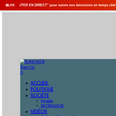
RECT" pour suivre nos émissions en temps réel • 🇸🇳 Actualités du Séné
LIVE
Sign Up
0
ACCUEIL
POLITIQUE
SOCIÉTÉ
People
NECROLOGIE
VIDÉOS