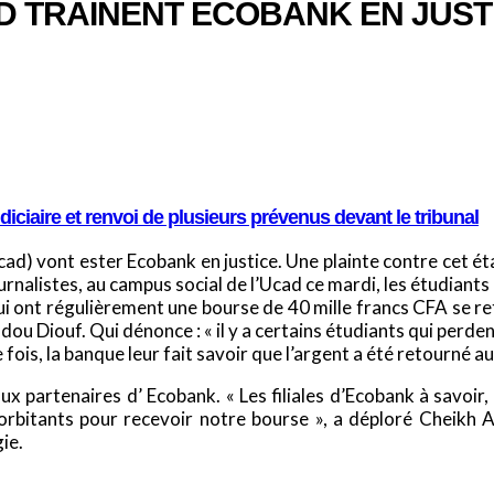
AD TRAINENT ECOBANK EN JUST
udiciaire et renvoi de plusieurs prévenus devant le tribunal
cad) vont ester Ecobank en justice. Une plainte contre cet ét
rnalistes, au campus social de l’Ucad ce mardi, les étudiants 
i ont régulièrement une bourse de 40 mille francs CFA se ret
dou Diouf. Qui dénonce : « il y a certains étudiants qui perde
is, la banque leur fait savoir que l’argent a été retourné au n
ux partenaires d’ Ecobank. « Les filiales d’Ecobank à savoi
orbitants pour recevoir notre bourse », a déploré Cheikh
ie.