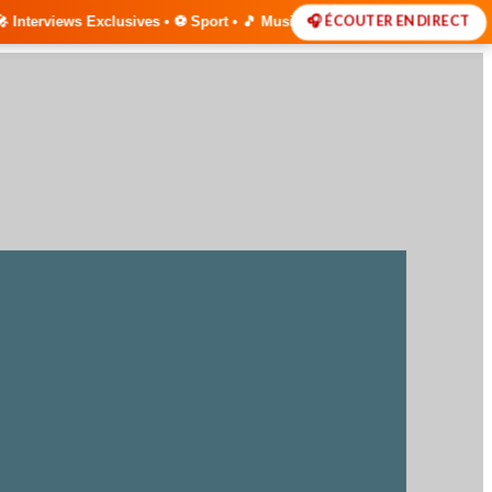
🎧 ÉCOUTER EN DIRECT
sives • ⚽ Sport • 🎵 Musique • 📻 La radio de votre communauté disponi