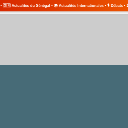
gal • 🌍 Actualités Internationales • 🎙️ Débats • 🎤 Interviews Exclu