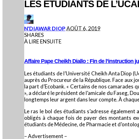
LES ÉTUDIANTS DE L’UC
POSTED
N'DIAWAR DIOP
AOÛT 6, 2019
BY
SHARES
À LIRE ENSUITE
Affaire Pape Cheikh Diallo : Fin de l’instruction j
Les étudiants de l’Université Cheikh Anta Diop (U
auprès du Procureur de la République. Face aux jou
la part d’Ecobank. « Certains de nos camarades qu
», a déclaré le président de l’amicale du Faseg, Dou
longtemps leur argent dans leur compte. À chaque fo
Le ras le bol des étudiants s’adresse également a
obligés à chaque fois de payer des montants ex
étudiants de Médecine, de Pharmacie et d’ontolog
– Advertisement –