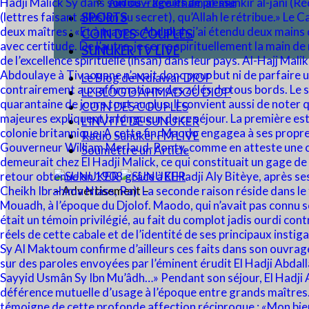
Audios – Revues de presse
SPORTS
COIN DES COUPLES
SUNUKER TV LIVE
Le Blog de Ndiawar DIOP
LE BLOG D’AHMADOU DIOP
COIN DES COUPLES
L’INVITÉ DE SUNUKER
Radio Sunuker FM LIVE
Soumettre un Article
– Advertisement –