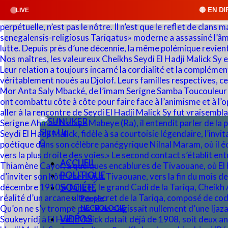
🔴 EN DIRECT : SUNUKER FM •
LIVE
Sign Up
0
ACCUEIL
POLITIQUE
SOCIÉTÉ
People
NECROLOGIE
VIDÉOS