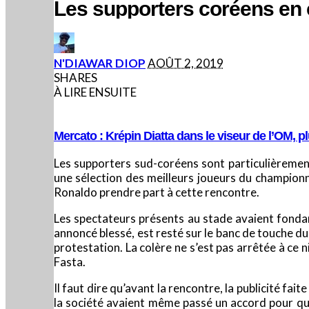
Les supporters coréens en 
POSTED
N'DIAWAR DIOP
AOÛT 2, 2019
BY
SHARES
À LIRE ENSUITE
Mercato : Krépin Diatta dans le viseur de l’OM, p
Les supporters sud-coréens sont particulièremen
une sélection des meilleurs joueurs du championn
Ronaldo prendre part à cette rencontre.
Les spectateurs présents au stade avaient fonda
annoncé blessé, est resté sur le banc de touche d
protestation. La colère ne s’est pas arrêtée à ce 
Fasta.
Il faut dire qu’avant la rencontre, la publicité fai
la société avaient même passé un accord pour que