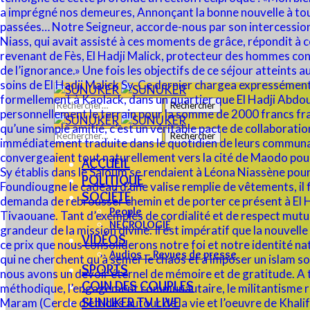
Rechercher :
Rechercher :
ACCUEIL
POLITIQUE
SOCIÉTÉ
People
NECROLOGIE
VIDÉOS
Audios – Revues de presse
SPORTS
COIN DES COUPLES
SUNUKER TV LIVE