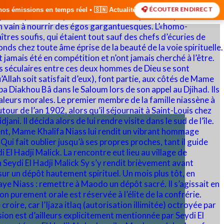
🎧 ÉCOUTER EN DIRECT
l • 🇸🇳 Actualités du Sénégal • 🌍 Actualités Internationales • 🎙️ D