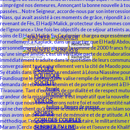
Rechercher :
Rechercher :
ACCUEIL
POLITIQUE
SOCIÉTÉ
People
NECROLOGIE
VIDÉOS
Audios – Revues de presse
SPORTS
COIN DES COUPLES
SUNUKER TV LIVE