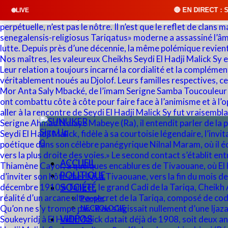
🔴 EN DIRECT : SUNUKER FM • Cliquez
LIVE
Sign Up
0
ACCUEIL
POLITIQUE
SOCIÉTÉ
People
NECROLOGIE
VIDÉOS