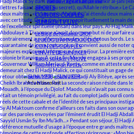
Audios – Revues de presse
SPORTS
COIN DES COUPLES
SUNUKER TV LIVE
Le Blog de Ndiawar DIOP
LE BLOG D’AHMADOU DIOP
COIN DES COUPLES
L’INVITÉ DE SUNUKER
Radio Sunuker FM LIVE
Soumettre un Article
– Advertisement –