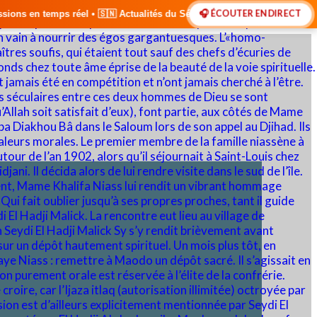
🎧 ÉCOUTER EN DIRECT
 Actualités du Sénégal • 🌍 Actualités Internationales • 🎙️ Débats • 