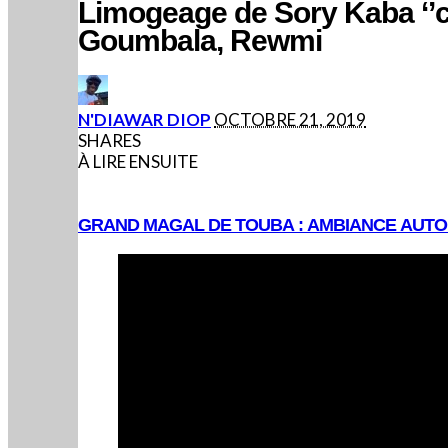
Limogeage de Sory Kaba ‘’c’
Goumbala, Rewmi
POSTED
N'DIAWAR DIOP
OCTOBRE 21, 2019
BY
SHARES
À LIRE ENSUITE
GRAND MAGAL DE TOUBA : AMBIANCE AUT