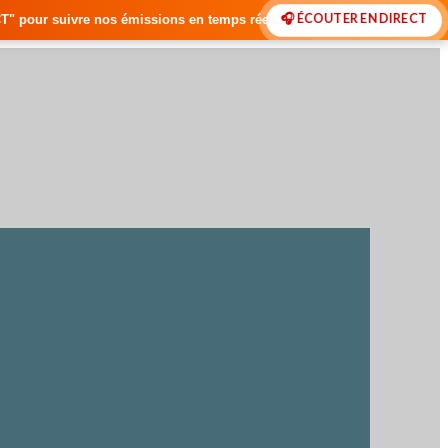
🎧 ÉCOUTER EN DIRECT
ions en temps réel • 🇸🇳 Actualités du Sénégal • 🌍 Actualités Intern