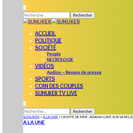
0
Rechercher :
ACCUEIL
POLITIQUE
SOCIÉTÉ
People
NECROLOGIE
VIDÉOS
Audios – Revues de presse
SPORTS
COIN DES COUPLES
SUNUKER TV LIVE
0
Rechercher :
SUNUKER
>
A LA UNE
>
L’INVITE DE MNF: ADAMA GAYE SUR SA REL
A LA UNE