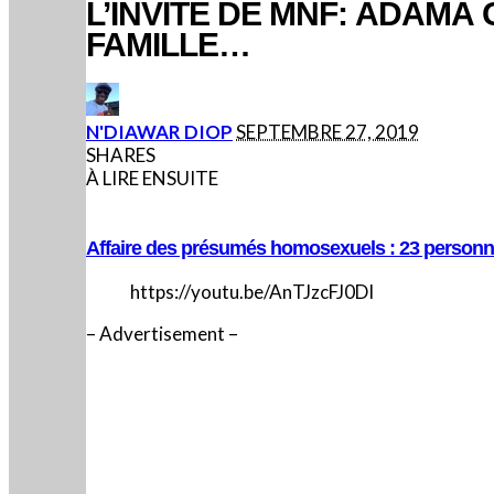
L’INVITE DE MNF: ADAMA
FAMILLE…
POSTED
N'DIAWAR DIOP
SEPTEMBRE 27, 2019
BY
SHARES
À LIRE ENSUITE
Affaire des présumés homosexuels : 23 personnes
https://youtu.be/AnTJzcFJ0DI
– Advertisement –