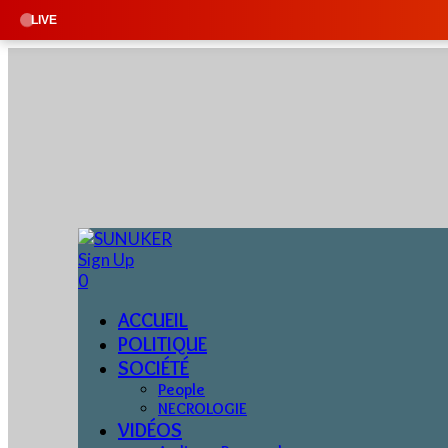
🔴 EN DIREC
LIVE
Sign Up
0
ACCUEIL
POLITIQUE
SOCIÉTÉ
People
NECROLOGIE
VIDÉOS