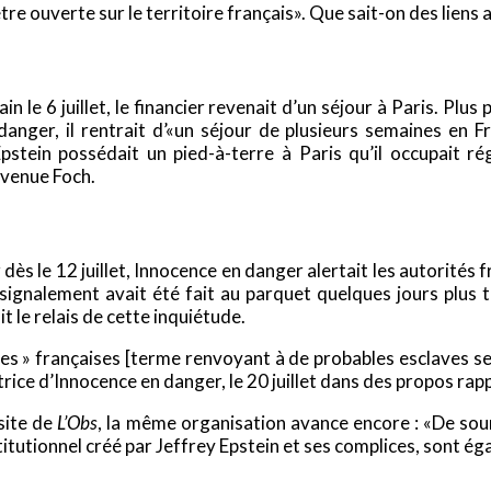
re ouverte sur le territoire français». Que sait-on des liens
ain le 6 juillet, le financier revenait d’un séjour à Paris. Pl
nger, il rentrait d’«un séjour de plusieurs semaines en Fr
Epstein possédait un pied-à-terre à Paris qu’il occupait 
avenue Foch.
 le 12 juillet, Innocence en danger alertait les autorités fra
ignalement avait été fait au parquet quelques jours plus t
 le relais de cette inquiétude.
es » françaises [terme renvoyant à de probables esclaves sex
trice d’Innocence en danger, le 20 juillet dans des propos ra
 site de
L’Obs
, la même organisation avance encore : «De sou
tutionnel créé par Jeffrey Epstein et ses complices, sont éga