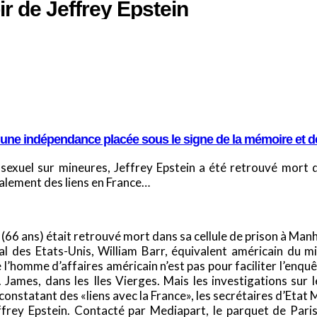
ir de Jeffrey Epstein
e une indépendance placée sous le signe de la mémoire et de
 sexuel sur mineures, Jeffrey Epstein a été retrouvé mort d
galement des liens en France…
n (66 ans) était retrouvé mort dans sa cellule de prison à Ma
l des Etats-Unis, William Barr, équivalent américain du min
 l’homme d’affaires américain n’est pas pour faciliter l’enquê
St. James, dans les Iles Vierges. Mais les investigations sur
, constatant des «liens avec la France», les secrétaires d’Et
rey Epstein. Contacté par Mediapart, le parquet de Paris