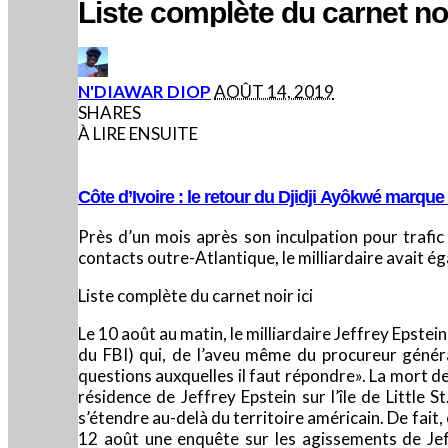
Liste complète du carnet no
POSTED
N'DIAWAR DIOP
AOÛT 14, 2019
BY
SHARES
À LIRE ENSUITE
Côte d’Ivoire : le retour du Djidji Ayôkwé marqu
Près d’un mois après son inculpation pour trafic
contacts outre-Atlantique, le milliardaire avait é
Liste complète du carnet noir ici
Le 10 août au matin, le milliardaire Jeffrey Epstei
du FBI) qui, de l’aveu même du procureur généra
questions auxquelles il faut répondre». La mort de
résidence de Jeffrey Epstein sur l’île de Little 
s’étendre au-delà du territoire américain. De fait
12 août une enquête sur les agissements de Jeff