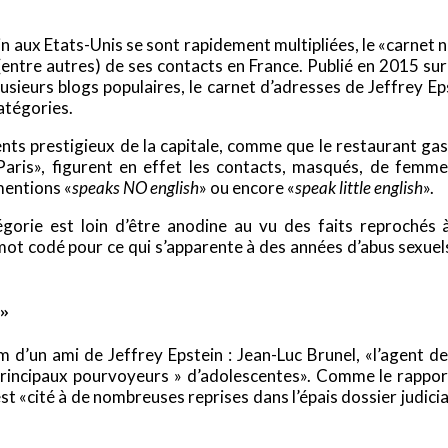
n aux Etats-Unis se sont rapidement multipliées, le «carnet noi
ntre autres) de ses contacts en France. Publié en 2015 su
lusieurs blogs populaires, le carnet d’adresses de Jeffrey Eps
atégories.
ts prestigieux de la capitale, comme que le restaurant gas
Paris», figurent en effet les contacts, masqués, de femme
mentions «
speaks NO english
» ou encore «
speak little english
».
gorie est loin d’être anodine au vu des faits reprochés à
t codé pour ce qui s’apparente à des années d’abus sexuels
s»
’un ami de Jeffrey Epstein : Jean-Luc Brunel, «l’agent de 
principaux pourvoyeurs » d’adolescentes». Comme le rapporte 
 «cité à de nombreuses reprises dans l’épais dossier judici