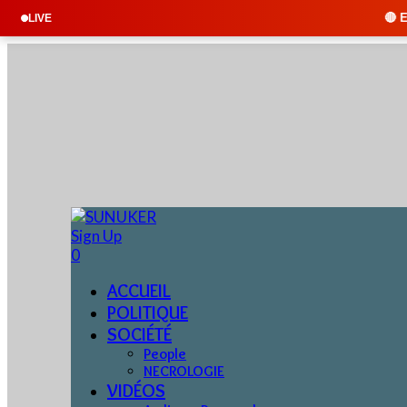
🔴 EN DIRECT : SUNUKE
LIVE
Sign Up
0
ACCUEIL
POLITIQUE
SOCIÉTÉ
People
NECROLOGIE
VIDÉOS