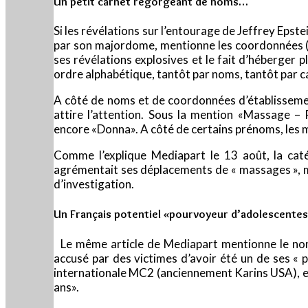
Un petit carnet regorgeant de noms…
Si les révélations sur l’entourage de Jeffrey Epstei
par son majordome, mentionne les coordonnées (e
ses révélations explosives et le fait d’héberger p
ordre alphabétique, tantôt par noms, tantôt par c
A côté de noms et de coordonnées d’établissemen
attire l’attention. Sous la mention «Massage – 
encore «Donna». A côté de certains prénoms, les 
Comme l’explique Mediapart le 13 août, la caté
agrémentait ses déplacements de « massages », mo
d’investigation.
Un Français potentiel «pourvoyeur d’adolescente
Le même article de Mediapart mentionne le nom d
accusé par des victimes d’avoir été un de ses « 
internationale MC2 (anciennement Karins USA), est
ans».