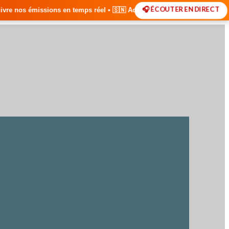
🎧 ÉCOUTER EN DIRECT
ps réel • 🇸🇳 Actualités du Sénégal • 🌍 Actualités Internationales •