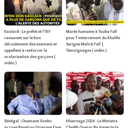
Kaolack : Le préfet et l’IEF
Marée humaine à Touba Fall
rassurent sur le bon
pour l’enterrement du Khalife
déroulement des examens et
Serigne Malick Fall |
appellent à renforcer la
Témoignages ( vidéo )
scolarisation des garçons (
vidéo )
Sénégal : Ousmane Sonko
Hivernage 2026 : Le Ministre
accuse Bassirou Diomaye Faye
Cheikh Oumar Ba inspecte la