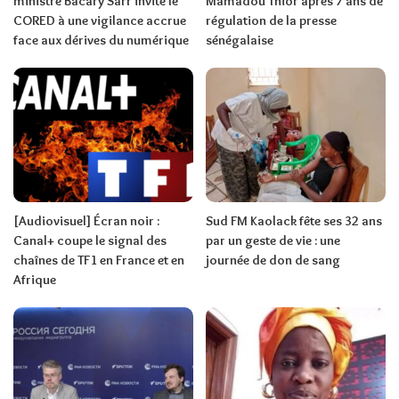
ministre Bacary Sarr invite le
Mamadou Thior après 7 ans de
CORED à une vigilance accrue
régulation de la presse
face aux dérives du numérique
sénégalaise
[Audiovisuel] Écran noir :
Sud FM Kaolack fête ses 32 ans
Canal+ coupe le signal des
par un geste de vie : une
chaînes de TF1 en France et en
journée de don de sang
Afrique