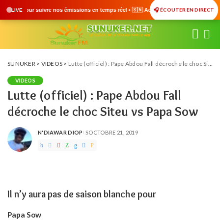
🎧 ÉCOUTER EN DIRECT
s en temps réel • 🇸🇳 Actualités du Sénégal • 🌍 Actualités Internationales • 🎙️ D
LIVE
SUNUKER
>
VIDEOS
>
Lutte (officiel) : Pape Abdou Fall décroche le choc Siteu vs Papa Sow
VIDEOS
Lutte (officiel) : Pape Abdou Fall
décroche le choc Siteu vs Papa Sow
N'DIAWAR DIOP
OCTOBRE 21, 2019
POSTED
BY
Il n’y aura pas de saison blanche pour
Papa Sow