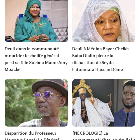
Deuil dans la communauté
Deuil à Médina Baye : Cheikh
mouride : le khalife général
Baba Diallo pleure la
perd sa fille Sokhna Mame Amy
disparition de Seyda
Mbacké
Fatoumata Hassan Dème
Disparition du Professeur
[NÉCROLOGIE] La
Maguèye Kassé : Le Sénégal
communauté lébou en deuil : Le