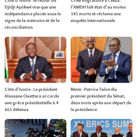
Côte d’Ivoire : le retour du
Crise migratoire à Ceuta :
Djidji Ayôkwé marque une
l’AMDH fait état d’au moins
indépendance placée sous le
141 morts et réclame une
signe de la mémoire et de la
enquête internationale
réconciliation
Côte d’Ivoire : Le président
Bénin : Patrice Talon élu
Alassane Ouattara accorde
premier président du Sénat,
une grâce présidentielle à 4
deux mois après son départ de
661 détenus
la présidence