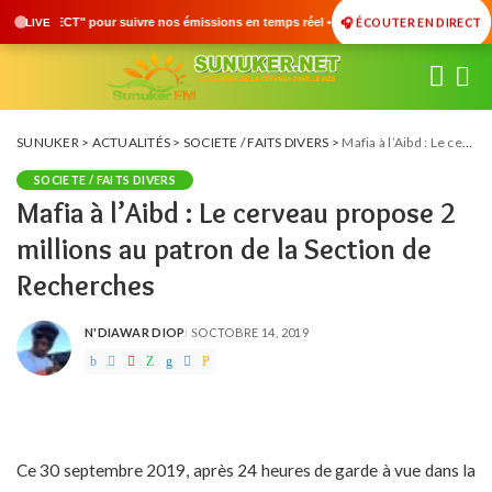
🎧 ÉCOUTER EN DIRECT
missions en temps réel • 🇸🇳 Actualités du Sénégal • 🌍 Actualités Internationales
LIVE
SUNUKER
>
ACTUALITÉS
>
SOCIETE / FAITS DIVERS
>
Mafia à l’Aibd : Le cerveau propose 2 millions au patron de la Section de Recherches
SOCIETE / FAITS DIVERS
Mafia à l’Aibd : Le cerveau propose 2
millions au patron de la Section de
Recherches
N'DIAWAR DIOP
OCTOBRE 14, 2019
POSTED
BY
Ce 30 septembre 2019, après 24 heures de garde à vue dans la