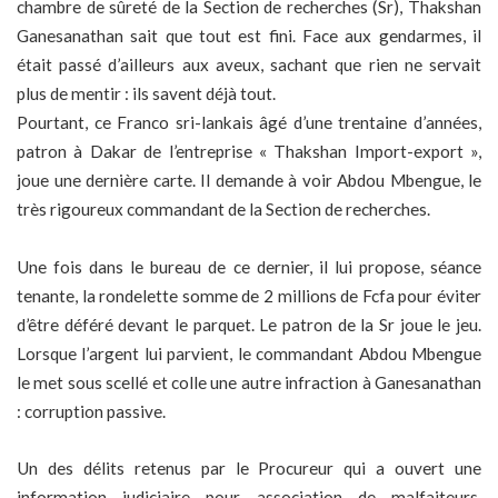
chambre de sûreté de la Section de recherches (Sr), Thakshan
Ganesanathan sait que tout est fini. Face aux gendarmes, il
était passé d’ailleurs aux aveux, sachant que rien ne servait
plus de mentir : ils savent déjà tout.
Pourtant, ce Franco sri-lankais âgé d’une trentaine d’années,
patron à Dakar de l’entreprise « Thakshan Import-export »,
joue une dernière carte. Il demande à voir Abdou Mbengue, le
très rigoureux commandant de la Section de recherches.
Une fois dans le bureau de ce dernier, il lui propose, séance
tenante, la rondelette somme de 2 millions de Fcfa pour éviter
d’être déféré devant le parquet. Le patron de la Sr joue le jeu.
Lorsque l’argent lui parvient, le commandant Abdou Mbengue
le met sous scellé et colle une autre infraction à Ganesanathan
: corruption passive.
Un des délits retenus par le Procureur qui a ouvert une
information judiciaire pour association de malfaiteurs,