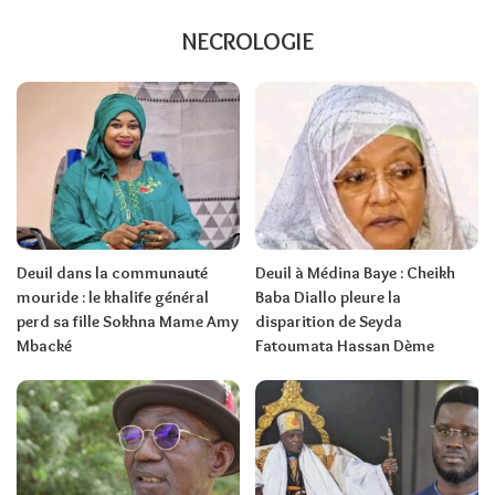
NECROLOGIE
Deuil dans la communauté
Deuil à Médina Baye : Cheikh
mouride : le khalife général
Baba Diallo pleure la
perd sa fille Sokhna Mame Amy
disparition de Seyda
Mbacké
Fatoumata Hassan Dème