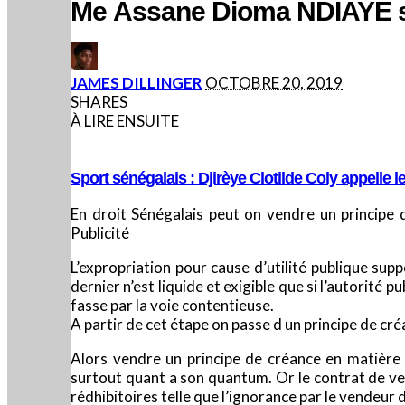
Me Assane Dioma NDIAYE sur
POSTED
JAMES DILLINGER
OCTOBRE 20, 2019
BY
SHARES
À LIRE ENSUITE
Sport sénégalais : Djirèye Clotilde Coly appelle 
En droit Sénégalais peut on vendre un principe 
Publicité
L’expropriation pour cause d’utilité publique sup
dernier n’est liquide et exigible que si l’autorité 
fasse par la voie contentieuse.
A partir de cet étape on passe d un principe de cré
Alors vendre un principe de créance en matière 
surtout quant a son quantum. Or le contrat de ve
rédhibitoires telle que l’ignorance par le vendeur d