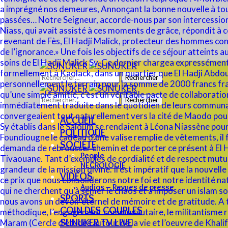
Rechercher :
Rechercher :
ACCUEIL
POLITIQUE
SOCIÉTÉ
People
NECROLOGIE
VIDÉOS
Audios – Revues de presse
SPORTS
COIN DES COUPLES
SUNUKER TV LIVE