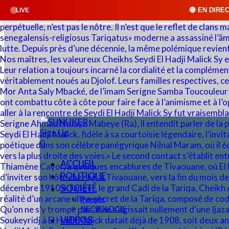
🔴 EN DIRECT : SUNUKER FM • Cli
LIVE
Sign Up
0
ACCUEIL
POLITIQUE
SOCIÉTÉ
People
NECROLOGIE
VIDÉOS