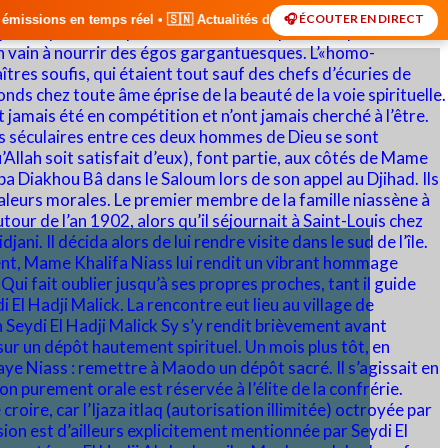
🎧 ÉCOUTER EN DIRECT
 🇸🇳 Actualités du Sénégal • 🌍 Actualités Internationales • 🎙️ Débat