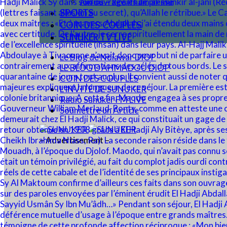
Audios – Revues de presse
SPORTS
COIN DES COUPLES
SUNUKER TV LIVE
Le Blog de Ndiawar DIOP
LE BLOG D’AHMADOU DIOP
COIN DES COUPLES
L’INVITÉ DE SUNUKER
Radio Sunuker FM LIVE
Soumettre un Article
– Advertisement –