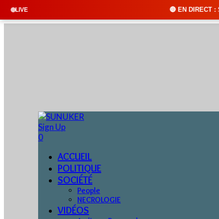
🔴 EN DIRECT : SUNUKER FM • Cliqu
LIVE
Sign Up
0
ACCUEIL
POLITIQUE
SOCIÉTÉ
People
NECROLOGIE
VIDÉOS