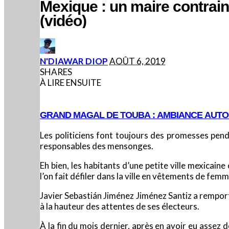
Mexique : un maire contrain
(vidéo)
POSTED
N'DIAWAR DIOP
AOÛT 6, 2019
BY
SHARES
À LIRE ENSUITE
GRAND MAGAL DE TOUBA : AMBIANCE AUT
Les politiciens font toujours des promesses pend
responsables des mensonges.
Eh bien, les habitants d’une petite ville mexicain
l’on fait défiler dans la ville en vêtements de fe
Javier Sebastián Jiménez Jiménez Santiz a remporté 
à la hauteur des attentes de ses électeurs.
À la fin du mois dernier, après en avoir eu assez 