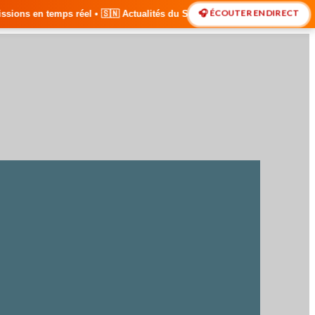
🎧 ÉCOUTER EN DIRECT
🇳 Actualités du Sénégal • 🌍 Actualités Internationales • 🎙️ Débats