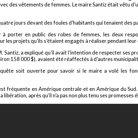
n avec des vêtements de femmes. Le maire Santiz était vêtu d’u
quatre jours devant des foules d’habitants qui tenaient des 
ir à porter en public des robes de femmes, les deux resp
ur les projets qu’ils s’étaient engagés à réaliser pendant leu
 Santiz, a expliqué qu’il avait l’intention de respecter ses pr
iron 158 000 $), avaient été réaffectés à d’autres municipali
ête soit ouverte pour savoir si le maire a volé les fond
 est fréquente en Amérique centrale et en Amérique du Sud. L
a libération, après qu’il n’a pas non plus tenu ses promesses é