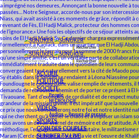
Rechercher :
Rechercher :
ACCUEIL
POLITIQUE
SOCIÉTÉ
People
NECROLOGIE
VIDÉOS
Audios – Revues de presse
SPORTS
COIN DES COUPLES
SUNUKER TV LIVE