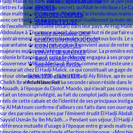
Audios – Revues de presse
SPORTS
COIN DES COUPLES
SUNUKER TV LIVE
Le Blog de Ndiawar DIOP
LE BLOG D’AHMADOU DIOP
COIN DES COUPLES
L’INVITÉ DE SUNUKER
Radio Sunuker FM LIVE
Soumettre un Article
– Advertisement –