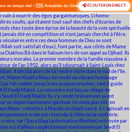
🎧 ÉCOUTER EN DIRECT
tualités du Sénégal • 🌍 Actualités Internationales • 🎙️ Débats • 🎤 I