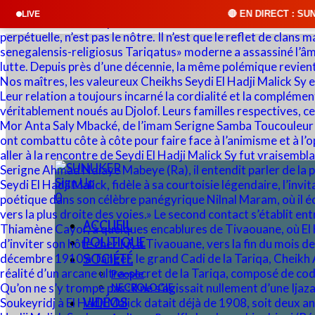
🔴 EN DIRECT : SUNUKER FM • Cliquez sur
LIVE
Sign Up
0
ACCUEIL
POLITIQUE
SOCIÉTÉ
People
NECROLOGIE
VIDÉOS