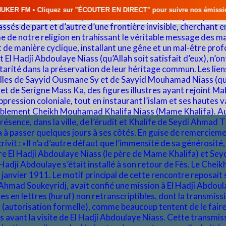
 "ÉCOUTER EN DIRECT" pour suivre nos émissions en temps réel • 🇸🇳 Ac