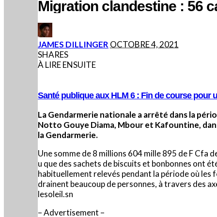
Migration clandestine : 56 
POSTED
JAMES DILLINGER
OCTOBRE 4, 2021
BY
SHARES
À LIRE ENSUITE
Santé publique aux HLM 6 : Fin de course pour u
La Gendarmerie nationale a arrêté dans la péri
Notto Gouye Diama, Mbour et Kafountine, dans
la Gendarmerie.
Une somme de 8 millions 604 mille 895 de F Cfa de
u que des sachets de biscuits et bonbonnes ont ét
habituellement relevés pendant la période où les 
drainent beaucoup de personnes, à travers des axes
lesoleil.sn
– Advertisement –