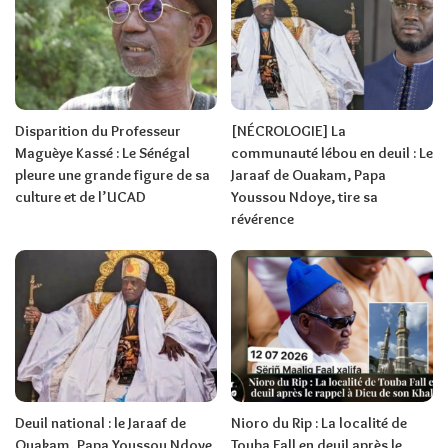
Disparition du Professeur
[NÉCROLOGIE] La
Maguèye Kassé : Le Sénégal
communauté lébou en deuil : Le
pleure une grande figure de sa
Jaraaf de Ouakam, Papa
culture et de l’UCAD
Youssou Ndoye, tire sa
révérence
Deuil national : le Jaraaf de
Nioro du Rip : La localité de
Ouakam, Papa Youssou Ndoye,
Touba Fall en deuil après le