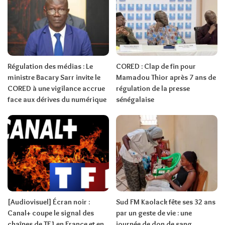
Régulation des médias : Le
CORED : Clap de fin pour
ministre Bacary Sarr invite le
Mamadou Thior après 7 ans de
CORED à une vigilance accrue
régulation de la presse
face aux dérives du numérique
sénégalaise
[Audiovisuel] Écran noir :
Sud FM Kaolack fête ses 32 ans
Canal+ coupe le signal des
par un geste de vie : une
chaînes de TF1 en France et en
journée de don de sang