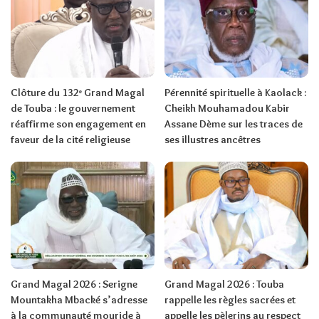
Clôture du 132ᵉ Grand Magal
Pérennité spirituelle à Kaolack :
de Touba : le gouvernement
Cheikh Mouhamadou Kabir
réaffirme son engagement en
Assane Dème sur les traces de
faveur de la cité religieuse
ses illustres ancêtres
Grand Magal 2026 : Serigne
Grand Magal 2026 : Touba
Mountakha Mbacké s’adresse
rappelle les règles sacrées et
à la communauté mouride à
appelle les pèlerins au respect