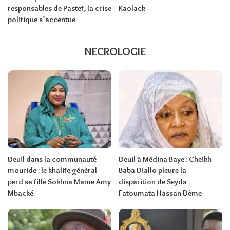
responsables de Pastef, la crise
Kaolack
politique s’accentue
NECROLOGIE
Deuil dans la communauté
Deuil à Médina Baye : Cheikh
mouride : le khalife général
Baba Diallo pleure la
perd sa fille Sokhna Mame Amy
disparition de Seyda
Mbacké
Fatoumata Hassan Dème