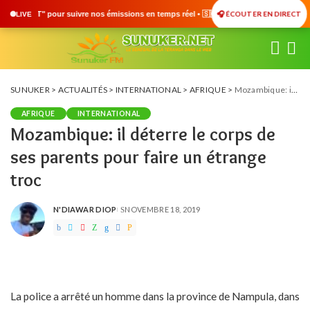
🎧 ÉCOUTER EN DIRECT
ssions en temps réel • 🇸🇳 Actualités du Sénégal • 🌍 Actualités Internationales •
LIVE
SUNUKER
>
ACTUALITÉS
>
INTERNATIONAL
>
AFRIQUE
>
Mozambique: il déterre le corps de ses parents pour faire un étrange troc
AFRIQUE
INTERNATIONAL
Mozambique: il déterre le corps de
ses parents pour faire un étrange
troc
N'DIAWAR DIOP
NOVEMBRE 18, 2019
POSTED
BY
La police a arrêté un homme dans la province de Nampula, dans