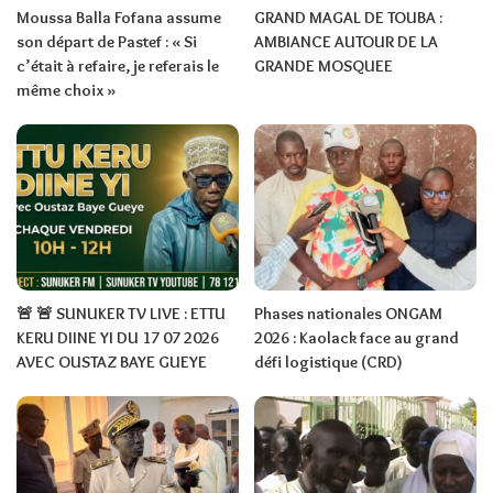
Moussa Balla Fofana assume
GRAND MAGAL DE TOUBA :
son départ de Pastef : « Si
AMBIANCE AUTOUR DE LA
c’était à refaire, je referais le
GRANDE MOSQUEE
même choix »
🚨 🚨 SUNUKER TV LIVE : ETTU
Phases nationales ONGAM
KERU DIINE YI DU 17 07 2026
2026 : Kaolack face au grand
AVEC OUSTAZ BAYE GUEYE
défi logistique (CRD)