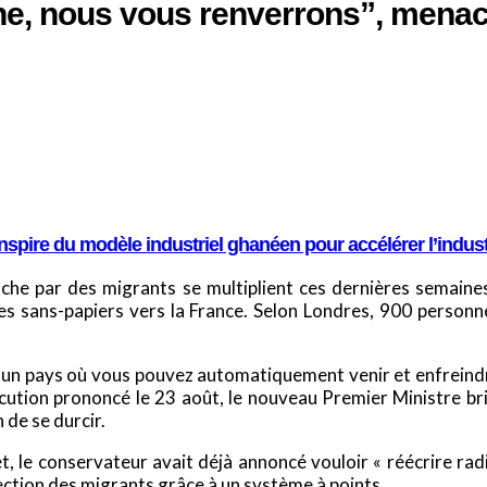
e, nous vous renverrons”, menace
spire du modèle industriel ghanéen pour accélérer l’indus
che par des migrants se multiplient ces dernières semaines
 les sans-papiers vers la France. Selon Londres, 900 personn
n pays où vous pouvez automatiquement venir et enfreindre 
cution prononcé le 23 août, le nouveau Premier Ministre bri
 de se durcir.
let, le conservateur avait déjà annoncé vouloir « réécrire 
ction des migrants grâce à un système à points.