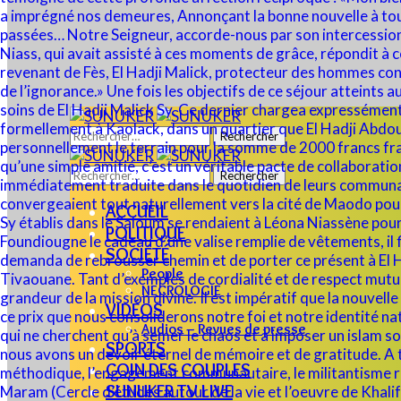
Rechercher :
Rechercher :
ACCUEIL
POLITIQUE
SOCIÉTÉ
People
NECROLOGIE
VIDÉOS
Audios – Revues de presse
SPORTS
COIN DES COUPLES
SUNUKER TV LIVE