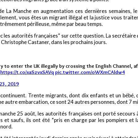
 de La Manche en augmentation ces dernières semaines, 
alement, vous êtes un migrant illégal et la justice vous trait
extrêmement périlleuse, même par beau temps.
les autorités françaises” sur cette question. La secrétaire d’
 Christophe Castaner, dans les prochains jours.
 to enter the UK illegally by crossing the English Channel, af
d
https://t.co/xaSzvxSAVq
pic.twitter.com/oWXmCAldw4
23, 2019
 continuent. Trente migrants, dont dix enfants et un bébé, o
ne autre embarcation, ce sont 24 autres personnes, dont 7 mi
manche 25 août, les autorités françaises ont porté secours
et saufs, ils ont été “pris en charge par les pompiers et la
 nord.