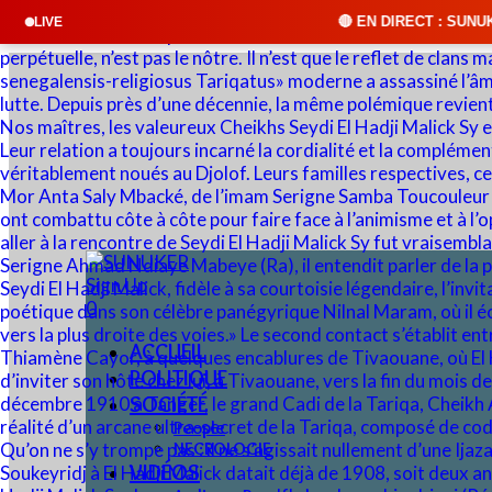
🔴 EN DIRECT : SUNUKER FM • Cliquez sur "
LIVE
Sign Up
0
ACCUEIL
POLITIQUE
SOCIÉTÉ
People
NECROLOGIE
VIDÉOS