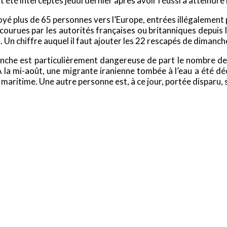
 été interceptés jeudi dernier après avoir réussi à atteindre 
yé plus de 65 personnes vers l’Europe, entrées illégalement p
ourues par les autorités françaises ou britanniques depuis le 
Un chiffre auquel il faut ajouter les 22 rescapés de dimanch
nche est particulièrement dangereuse de part le nombre de 
la mi-août, une migrante iranienne tombée à l’eau a été décla
maritime. Une autre personne est, à ce jour, portée disparu, 