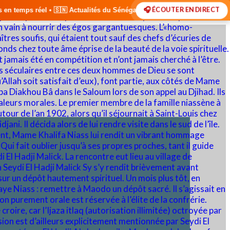
🎧 ÉCOUTER EN DIRECT
alités du Sénégal • 🌍 Actualités Internationales • 🎙️ Débats • 🎤 Int