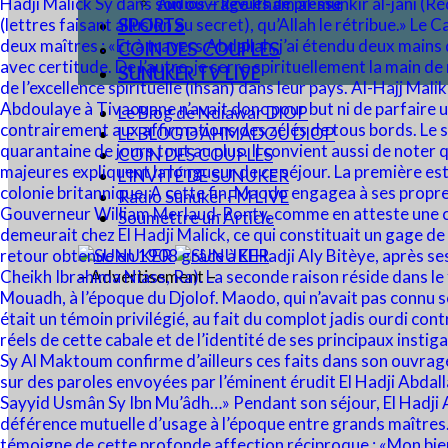
Audios – Revues de presse
SPORTS
COIN DES COUPLES
SUNUKER TV LIVE
Le Blog de Ndiawar DIOP
LE BLOG D’AHMADOU DIOP
COIN DES COUPLES
L’INVITÉ DE SUNUKER
Radio Sunuker FM LIVE
Soumettre un Article
– Advertisement –