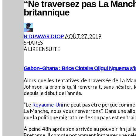
“Ne traversez pas La Manch
britannique
POSTED
N'DIAWAR DIOP
AOÛT 27, 2019
BY
SHARES
À LIRE ENSUITE
Gabon–Ghana : Brice Clotaire Oligui Nguema s’in
Alors que les tentatives de traversée de La Man
Johnson, a promis qu’il renverrait, sans hésiter,
depuis le début de l’année.
“Le
Royaume-Uni
ne peut pas être perçue comme u
La Manche, nous vous renverrons”. Dans une allo
que la politique migratoire de son pays est en train
À peine 48h après son arrivée au pouvoir fin juil
Bretagne. Il compte notamment instaurer une séle