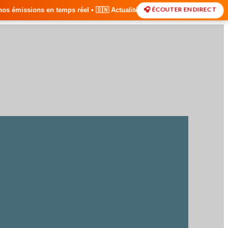
🎧 ÉCOUTER EN DIRECT
el • 🇸🇳 Actualités du Sénégal • 🌍 Actualités Internationales • 🎙️ 