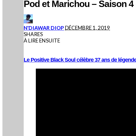
Pod et Marichou – Saison 4
POSTED
N'DIAWAR DIOP
DÉCEMBRE 1, 2019
BY
SHARES
À LIRE ENSUITE
Le Positive Black Soul célèbre 37 ans de légende 