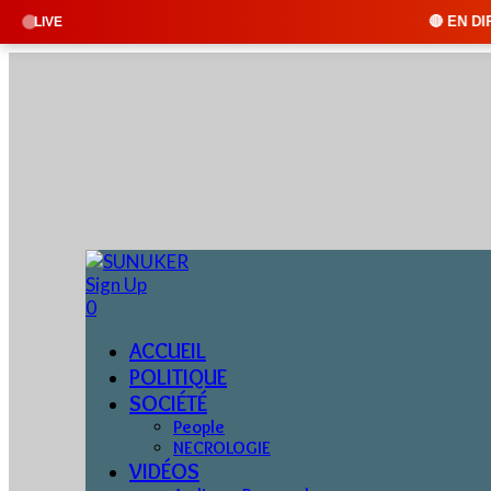
🔴 EN DIRECT : SUNUKER FM 
LIVE
Sign Up
0
ACCUEIL
POLITIQUE
SOCIÉTÉ
People
NECROLOGIE
VIDÉOS