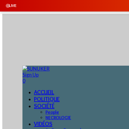
🔴 EN DIRECT 
LIVE
Sign Up
0
ACCUEIL
POLITIQUE
SOCIÉTÉ
People
NECROLOGIE
VIDÉOS