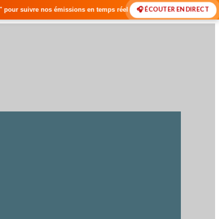
🎧 ÉCOUTER EN DIRECT
ns en temps réel • 🇸🇳 Actualités du Sénégal • 🌍 Actualités Internat