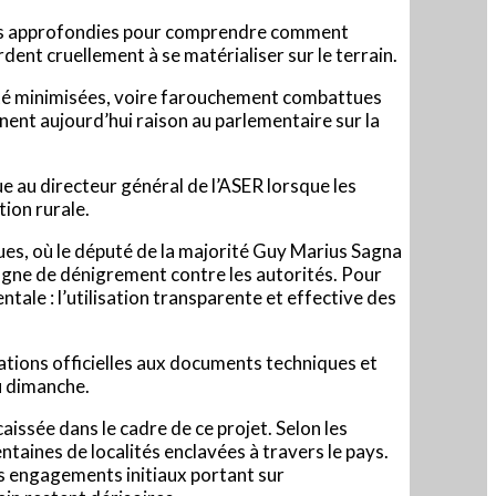
ions approfondies pour comprendre comment
rdent cruellement à se matérialiser sur le terrain.
t été minimisées, voire farouchement combattues
nent aujourd’hui raison au parlementaire sur la
 au directeur général de l’ASER lorsque les
ion rurale.
ues, où le député de la majorité Guy Marius Sagna
pagne de dénigrement contre les autorités. Pour
le : l’utilisation transparente et effective des
ations officielles aux documents techniques et
du dimanche.
issée dans le cadre de ce projet. Selon les
entaines de localités enclavées à travers le pays.
es engagements initiaux portant sur