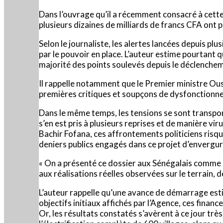
Dans l’ouvrage qu’il a récemment consacré à cett
plusieurs dizaines de milliards de francs CFA ont p
Selon le journaliste, les alertes lancées depuis 
par le pouvoir en place. L’auteur estime pourtant 
majorité des points soulevés depuis le déclenchem
Il rappelle notamment que le Premier ministre Ous
premières critiques et soupçons de dysfonctionne
Dans le même temps, les tensions se sont transpor
s’en est pris à plusieurs reprises et de manière v
Bachir Fofana, ces affrontements politiciens risq
deniers publics engagés dans ce projet d’envergur
« On a présenté ce dossier aux Sénégalais comme u
aux réalisations réelles observées sur le terrain, 
L’auteur rappelle qu’une avance de démarrage estim
objectifs initiaux affichés par l’Agence, ces finan
Or, les résultats constatés s’avèrent à ce jour tr