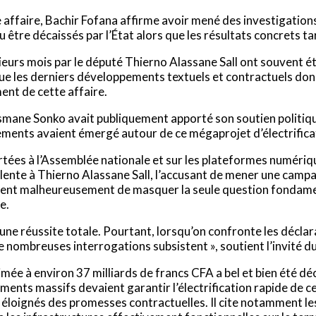
e affaire, Bachir Fofana affirme avoir mené des investigat
u être décaissés par l’État alors que les résultats concrets ta
plusieurs mois par le député Thierno Alassane Sall ont souven
que les derniers développements textuels et contractuels don
ent de cette affaire.
mane Sonko avait publiquement apporté son soutien politique
ments avaient émergé autour de ce mégaprojet d’électrificat
tées à l’Assemblée nationale et sur les plateformes numériq
irulente à Thierno Alassane Sall, l’accusant de mener une cam
uent malheureusement de masquer la seule question fondamenta
e.
ne réussite totale. Pourtant, lorsqu’on confronte les déclar
de nombreuses interrogations subsistent », soutient l’invité 
ée à environ 37 milliards de francs CFA a bel et bien été déca
cements massifs devaient garantir l’électrification rapide de c
ès éloignés des promesses contractuelles. Il cite notamment l