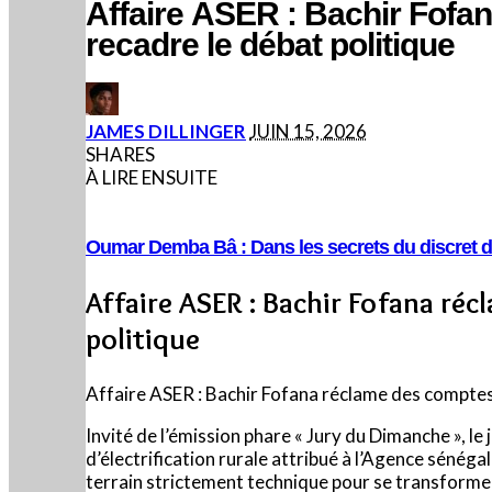
Affaire ASER : Bachir Fofan
recadre le débat politique
POSTED
JAMES DILLINGER
JUIN 15, 2026
BY
SHARES
À LIRE ENSUITE
Oumar Demba Bâ : Dans les secrets du discret d
Affaire ASER : Bachir Fofana réc
politique
Affaire ASER : Bachir Fofana réclame des comptes s
Invité de l’émission phare « Jury du Dimanche », l
d’électrification rurale attribué à l’Agence sénéga
terrain strictement technique pour se transformer 