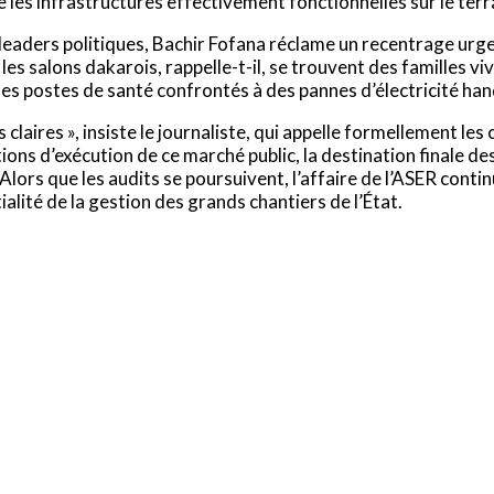
ue les infrastructures effectivement fonctionnelles sur le terr
eaders politiques, Bachir Fofana réclame un recentrage urge
es salons dakarois, rappelle-t-il, se trouvent des familles v
des postes de santé confrontés à des pannes d’électricité ha
claires », insiste le journaliste, qui appelle formellement les 
ions d’exécution de ce marché public, la destination finale de
lors que les audits se poursuivent, l’affaire de l’ASER continu
alité de la gestion des grands chantiers de l’État.