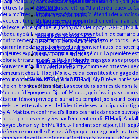
Audios – Revues de presse
SPORTS
COIN DES COUPLES
SUNUKER TV LIVE
Le Blog de Ndiawar DIOP
LE BLOG D’AHMADOU DIOP
COIN DES COUPLES
L’INVITÉ DE SUNUKER
Radio Sunuker FM LIVE
Soumettre un Article
– Advertisement –