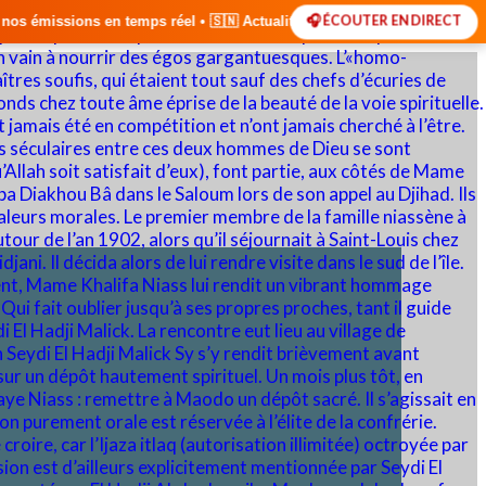
🎧 ÉCOUTER EN DIRECT
el • 🇸🇳 Actualités du Sénégal • 🌍 Actualités Internationales • 🎙️ 