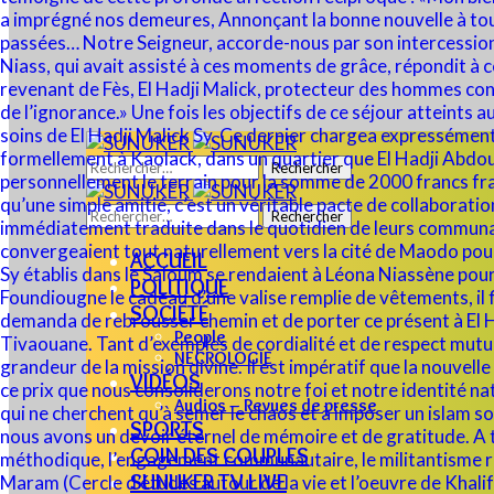
Rechercher :
Rechercher :
ACCUEIL
POLITIQUE
SOCIÉTÉ
People
NECROLOGIE
VIDÉOS
Audios – Revues de presse
SPORTS
COIN DES COUPLES
SUNUKER TV LIVE