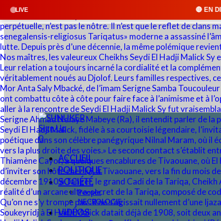
🔴 EN DIRECT : SUNUKER FM 
LIVE
Sign Up
0
ACCUEIL
POLITIQUE
SOCIÉTÉ
People
NECROLOGIE
VIDÉOS