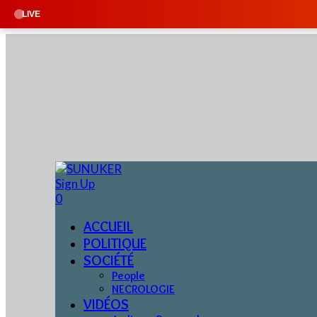
🔴 EN DIREC
LIVE
Sign Up
0
ACCUEIL
POLITIQUE
SOCIÉTÉ
People
NECROLOGIE
VIDÉOS