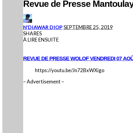
Revue de Presse Mantoulay
POSTED
N'DIAWAR DIOP
SEPTEMBRE 25, 2019
BY
SHARES
À LIRE ENSUITE
REVUE DE PRESSE WOLOF VENDREDI 07 AOÛ
https://youtu.be/Jn72BxWXigo
– Advertisement –