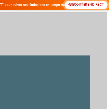
🎧 ÉCOUTER EN DIRECT
ions en temps réel • 🇸🇳 Actualités du Sénégal • 🌍 Actualités Intern