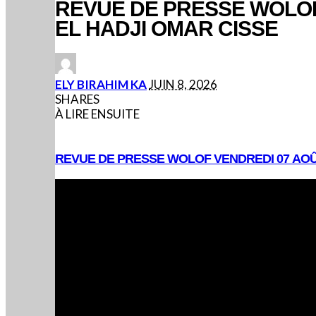
REVUE DE PRESSE WOLOF
EL HADJI OMAR CISSE
POSTED
ELY BIRAHIM KA
JUIN 8, 2026
BY
SHARES
À LIRE ENSUITE
REVUE DE PRESSE WOLOF VENDREDI 07 AOÛ