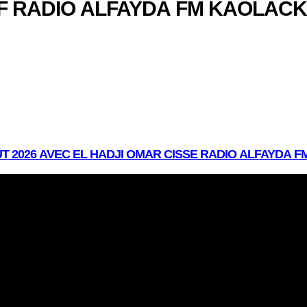
 RADIO ALFAYDA FM KAOLACK L
T 2026 AVEC EL HADJI OMAR CISSE RADIO ALFAYDA 