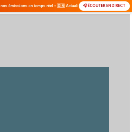
🎧 ÉCOUTER EN DIRECT
éel • 🇸🇳 Actualités du Sénégal • 🌍 Actualités Internationales • 🎙️