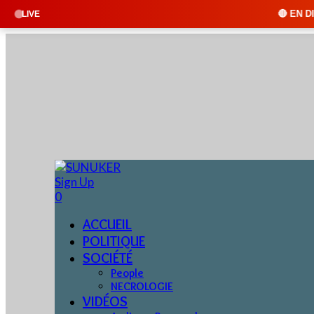
🔴 EN DIRECT : SUNUKER FM
LIVE
Sign Up
0
ACCUEIL
POLITIQUE
SOCIÉTÉ
People
NECROLOGIE
VIDÉOS