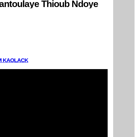
Mantoulaye Thioub Ndoye
FM KAOLACK