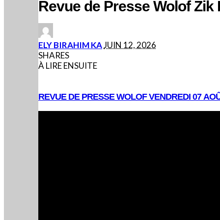
Revue de Presse Wolof Zik
POSTED
ELY BIRAHIM KA
JUIN 12, 2026
BY
SHARES
À LIRE ENSUITE
REVUE DE PRESSE WOLOF VENDREDI 07 AOÛ