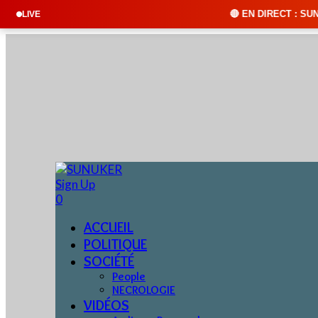
🔴 EN DIRECT : SUNUKER FM • Clique
LIVE
Sign Up
0
ACCUEIL
POLITIQUE
SOCIÉTÉ
People
NECROLOGIE
VIDÉOS