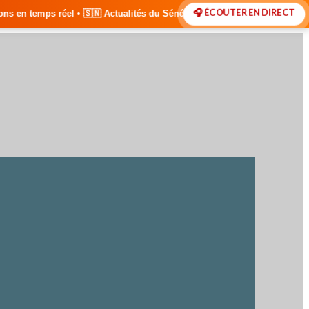
🎧 ÉCOUTER EN DIRECT
🇳 Actualités du Sénégal • 🌍 Actualités Internationales • 🎙️ Débats •