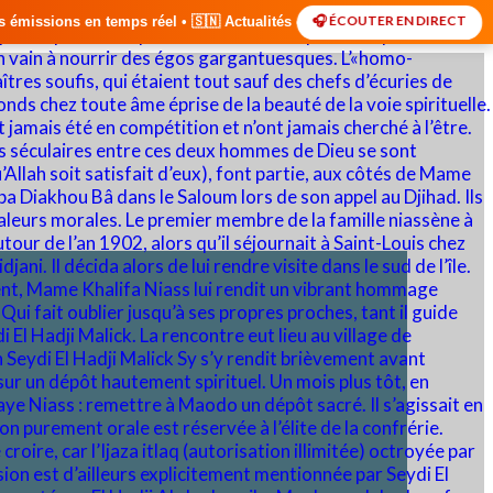
🎧 ÉCOUTER EN DIRECT
• 🇸🇳 Actualités du Sénégal • 🌍 Actualités Internationales • 🎙️ Déb