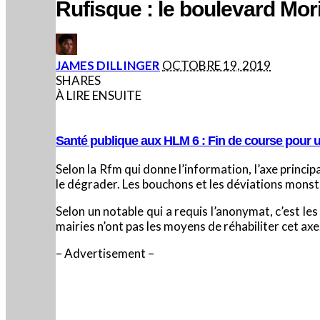
Rufisque : le boulevard M
POSTED
JAMES DILLINGER
OCTOBRE 19, 2019
BY
SHARES
À LIRE ENSUITE
Santé publique aux HLM 6 : Fin de course pour u
Selon la Rfm qui donne l’information, l’axe principa
le dégrader. Les bouchons et les déviations mons
Selon un notable qui a requis l’anonymat, c’est les
mairies n’ont pas les moyens de réhabiliter cet axe
– Advertisement –