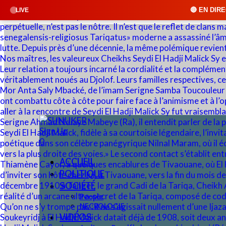
🔴 EN DIRECT : SUNUKER FM • C
LIVE
Sign Up
0
ACCUEIL
POLITIQUE
SOCIÉTÉ
People
NECROLOGIE
VIDÉOS