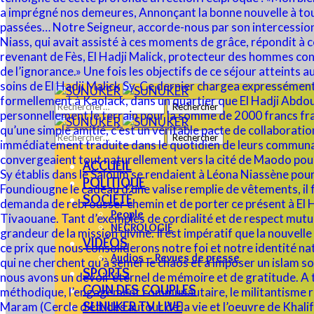
Rechercher :
Rechercher :
ACCUEIL
POLITIQUE
SOCIÉTÉ
People
NECROLOGIE
VIDÉOS
Audios – Revues de presse
SPORTS
COIN DES COUPLES
SUNUKER TV LIVE