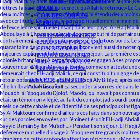
Audios – Revues de presse
SPORTS
COIN DES COUPLES
SUNUKER TV LIVE
Le Blog de Ndiawar DIOP
LE BLOG D’AHMADOU DIOP
COIN DES COUPLES
L’INVITÉ DE SUNUKER
Radio Sunuker FM LIVE
Soumettre un Article
– Advertisement –