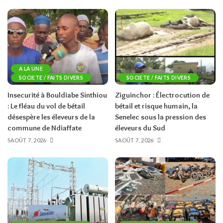
A LA UNE
SOCIETE / FAITS DIVERS
SOCIETE / FAITS DIVERS
Insecurité à Bouldiabe Sinthiou
Ziguinchor : Électrocution de
: Le fléau du vol de bétail
bétail et risque humain, la
désespère les éleveurs de la
Senelec sous la pression des
commune de Ndiaffate
éleveurs du Sud
AOÛT 7, 2026
AOÛT 7, 2026