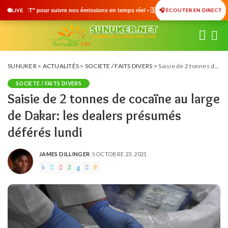
🎧 ÉCOUTER EN DIRECT
ssions en temps réel • 🇸🇳 Actualités du Sénégal • 🌍 Actualités Internationales •
LIVE
SUNUKER
>
ACTUALITÉS
>
SOCIETE / FAITS DIVERS
>
Saisie de 2 tonnes de cocaïne au large de Dakar: les dealers présumés déférés lundi
SOCIETE / FAITS DIVERS
Saisie de 2 tonnes de cocaïne au large
de Dakar: les dealers présumés
déférés lundi
JAMES DILLINGER
OCTOBRE 23, 2021
POSTED
BY