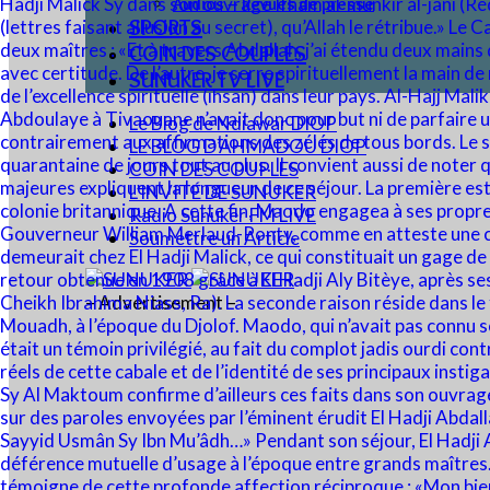
Audios – Revues de presse
SPORTS
COIN DES COUPLES
SUNUKER TV LIVE
Le Blog de Ndiawar DIOP
LE BLOG D’AHMADOU DIOP
COIN DES COUPLES
L’INVITÉ DE SUNUKER
Radio Sunuker FM LIVE
Soumettre un Article
– Advertisement –