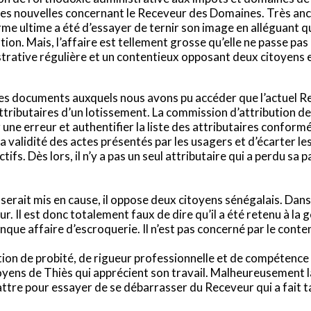
sses nouvelles concernant le Receveur des Domaines. Très ancré
rme ultime a été d’essayer de ternir son image en alléguant qu
on. Mais, l’affaire est tellement grosse qu’elle ne passe pas »,
trative régulière et un contentieux opposant deux citoyens et 
 des documents auxquels nous avons pu accéder que l’actuel Re
ttributaires d’un lotissement. La commission d’attribution de
 une erreur et authentifier la liste des attributaires confor
a validité des actes présentés par les usagers et d’écarter les
ictifs. Dès lors, il n’y a pas un seul attributaire qui a perdu sa 
serait mis en cause, il oppose deux citoyens sénégalais. Dans
eur. Il est donc totalement faux de dire qu’il a été retenu à la
ue affaire d’escroquerie. Il n’est pas concerné par le contentie
ation de probité, de rigueur professionnelle et de compétence
oyens de Thiès qui apprécient son travail. Malheureusement la
ttre pour essayer de se débarrasser du Receveur qui a fait tar