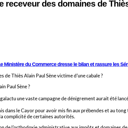
Le receveur des domaines de Thiès
Le Ministère du Commerce dresse le bilan et rassure les Sé
s de Thiès Alain Paul Sène victime d’une cabale ?
in Paul Sène ?
egalactu une vaste campagne de dénigrement aurait été lanc
mis dans le Cayor pour avoir mis fin aux prébendes et au tong 
la complicité de certaines autorités.
ion de l’orthodoxie administrative aux impôts et domaines de 