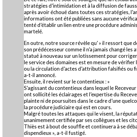
stratégies d’intimidation et à la diffusion de fau
après avoir échoué dans toutes ces stratégies, l’a
informations ont été publiées sans aucune vérificati
tenté d’établir un lien entre une procédure adminis
martelé.
En outre, notre source révèle qu’ » il ressort que
son prédécesseur comme il n’a jamais changé les a
statué à nouveau sur un lotissement pour corriger
le service des domaines est en mesure de vérifier l
ou la circulation d’actes d’attribution falsifiés ou f
a-t-il annoncé.
Ensuite, il revient sur le contentieux : »
S’agissant du contentieux dans lequel le Receveur 
ont sollicité les éclairages et l’expertise du Recev
plainte ni de poursuites dans le cadre d’une quelconq
la procédure judiciaire qui est en cours.
Malgré toutes les attaques qui le visent, la réput
unanimement certifiée par ses collègues et les cit
Thiès est à bout de souffle et continuera à se déba
dispendieux », a-t-il fustigé.