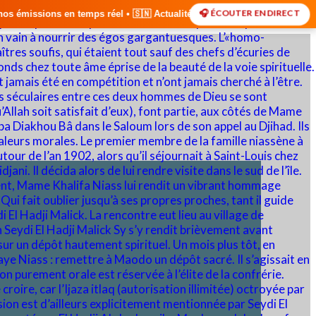
🎧 ÉCOUTER EN DIRECT
l • 🇸🇳 Actualités du Sénégal • 🌍 Actualités Internationales • 🎙️ D