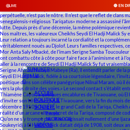
🔴 EN DIRECT : SUNUKER FM •
LIVE
Sign Up
0
ACCUEIL
POLITIQUE
SOCIÉTÉ
People
NECROLOGIE
VIDÉOS