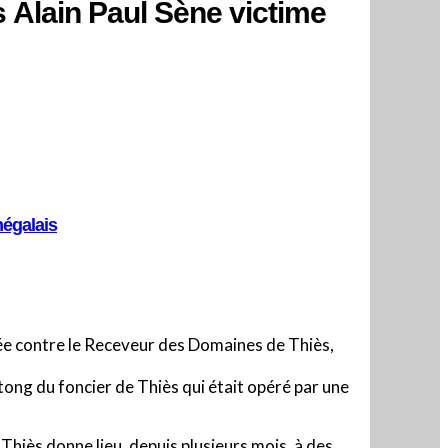
 Alain Paul Sène victime
négalais
ée contre le Receveur des Domaines de Thiès,
tong du foncier de Thiès qui était opéré par une
Thiès donne lieu, depuis plusieurs mois, à des