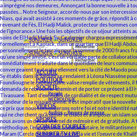
Rechercher :
Rechercher :
ACCUEIL
POLITIQUE
SOCIÉTÉ
People
NECROLOGIE
VIDÉOS
Audios – Revues de presse
SPORTS
COIN DES COUPLES
SUNUKER TV LIVE