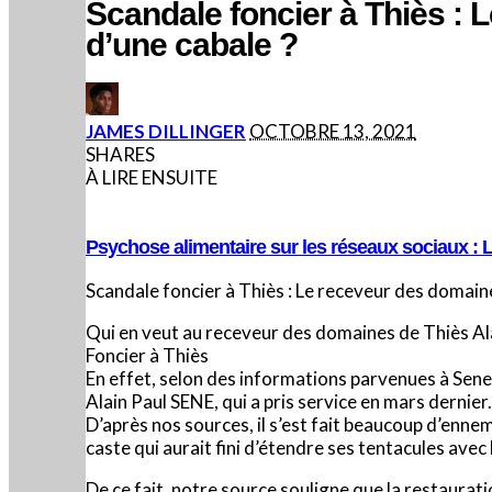
Scandale foncier à Thiès : 
d’une cabale ?
POSTED
JAMES DILLINGER
OCTOBRE 13, 2021
BY
SHARES
À LIRE ENSUITE
Psychose alimentaire sur les réseaux sociaux : 
Scandale foncier à Thiès : Le receveur des domaine
Qui en veut au receveur des domaines de Thiès Ala
Foncier à Thiès
En effet, selon des informations parvenues à Sen
Alain Paul SENE, qui a pris service en mars dernier.
D’après nos sources, il s’est fait beaucoup d’enne
caste qui aurait fini d’étendre ses tentacules avec 
De ce fait, notre source souligne que la restaurat