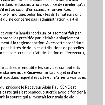
 dans le dossier, à notre source de révéler qu’: »
’il est au cœur d’un scandale foncier. Ces
 a-t-il indiqué. Selon lui, » les diffamateurs ont
qui ne concerne pas l’administration », a-t-il
ceveur n’a jamais repris un lotissement fait par
s parcelles présidée par le Maire a simplement
mément à la réglementation. Avec cette procédure,
 possibilités de doubles attributions de parcelles
parcelle de terrain du fait de l’action du Receveur »,
 le cadre de l’enquête, les services compétents
 gendarmerie. Le Receveur ne fait l’objet ni d’une
ux dans lequel il est cité et il n’a rien à voir avec
 qui précède le Receveur Alain Paul SENE est
 caste qui s’est beaucoup sucrée avec le foncier à
ir la source qui alimentait leur train de vie