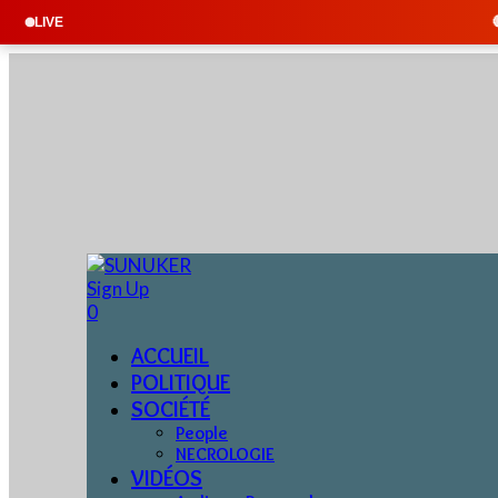
🔴 EN DIRECT : SUN
LIVE
Sign Up
0
ACCUEIL
POLITIQUE
SOCIÉTÉ
People
NECROLOGIE
VIDÉOS