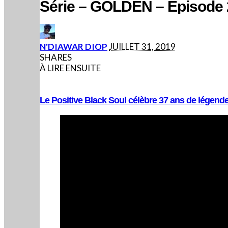
Série – GOLDEN – Episode 
POSTED
N'DIAWAR DIOP
JUILLET 31, 2019
BY
SHARES
À LIRE ENSUITE
Le Positive Black Soul célèbre 37 ans de légende 