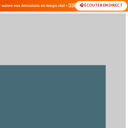
🎧 ÉCOUTER EN DIRECT
 temps réel • 🇸🇳 Actualités du Sénégal • 🌍 Actualités International