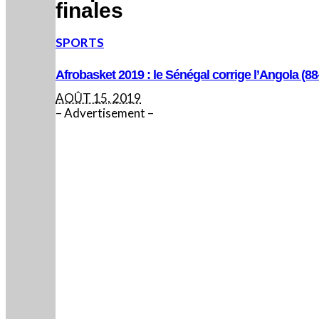
finales
SPORTS
Afrobasket 2019 : le Sénégal corrige l’Angola (88-
AOÛT 15, 2019
– Advertisement –