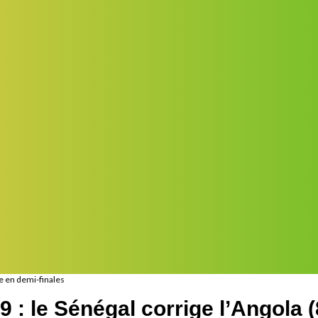
le en demi-finales
 : le Sénégal corrige l’Angola (8