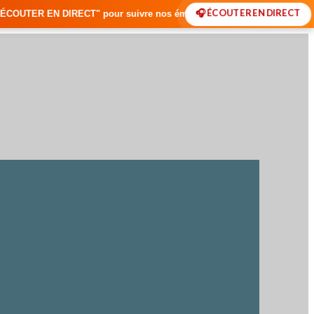
🎧 ÉCOUTER EN DIRECT
T" pour suivre nos émissions en temps réel • 🇸🇳 Actualités du Sénéga