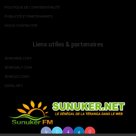
POLITIQUE DE CONFIDENTIALITÉ
PUBLICITÉ ET PARTENARIATS
NOUS-CONTACTER
Liens utiles & partenaires
SENEWEB.COM
SENEGAL7.COM
SENEGO.COM
LERAL.NET