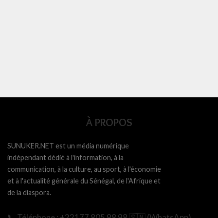
À PROPOS
SUNUKER.NET est un média numérique
indépendant dédié à l'information, à la
communication, à la culture, au sport, à l'économie
et à l'actualité générale du Sénégal, de l'Afrique et
de la diaspora.
📞 Téléphone : +22177 805 98 98 🇸🇳 (WhatsApp)