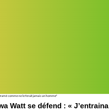
 Dramé comme ne le ferait jamais un homme"
wa Watt se défend : « J’entra