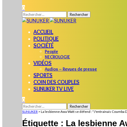
0
Rechercher :
ACCUEIL
POLITIQUE
SOCIÉTÉ
People
NECROLOGIE
VIDÉOS
Audios – Revues de presse
SPORTS
COIN DES COUPLES
SUNUKER TV LIVE
0
Rechercher :
SUNUKER
>
La lesbienne Awa Watt se défend : "J'entrainais Coumba
Étiquette :
La lesbienne A