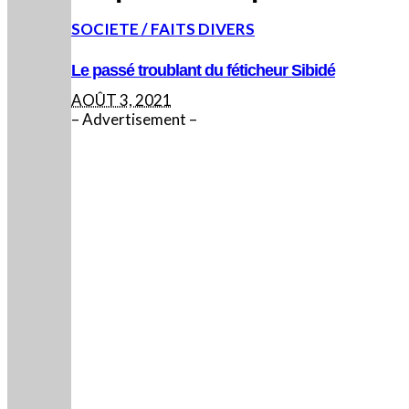
SOCIETE / FAITS DIVERS
Le passé troublant du féticheur Sibidé
AOÛT 3, 2021
– Advertisement –