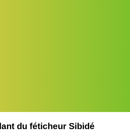
ant du féticheur Sibidé