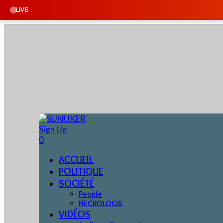
LIVE
Sign Up
0
ACCUEIL
POLITIQUE
SOCIÉTÉ
People
NECROLOGIE
VIDÉOS