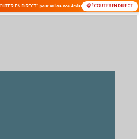
🎧 ÉCOUTER EN DIRECT
pour suivre nos émissions en temps réel • 🇸🇳 Actualités du Sénégal •