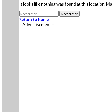
It looks like nothing was found at this location. M
Rechercher :
Return to Home
– Advertisement –