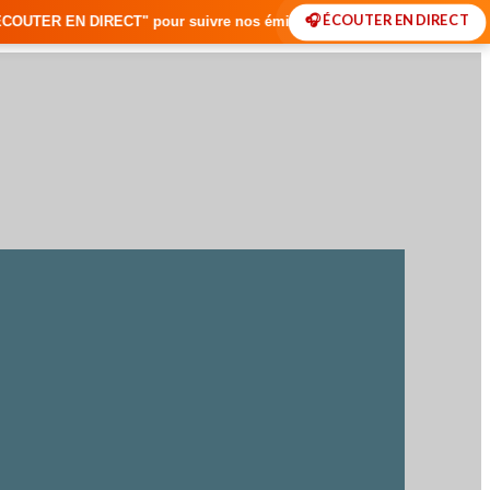
🎧 ÉCOUTER EN DIRECT
" pour suivre nos émissions en temps réel • 🇸🇳 Actualités du Sénégal